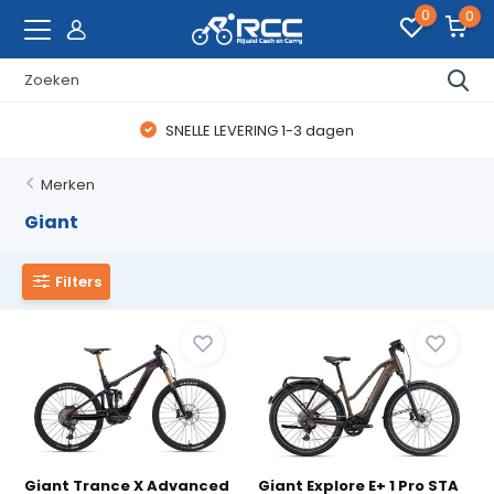
0
0
WAANZINNIGE FIETSDEALS
Merken
Giant
Filters
Giant Trance X Advanced
Giant Explore E+ 1 Pro STA