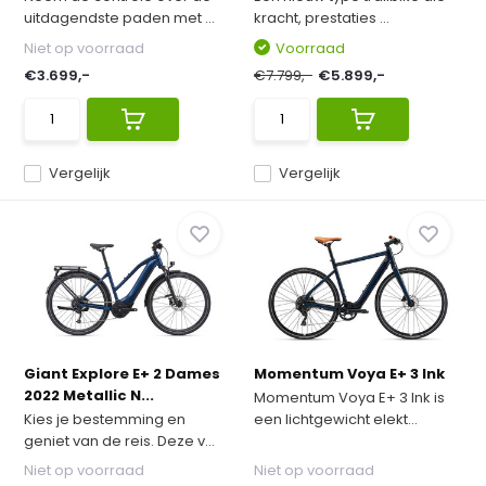
uitdagendste paden met ...
kracht, prestaties ...
Niet op voorraad
Voorraad
€3.699,-
€7.799,-
€5.899,-
Vergelijk
Vergelijk
Giant Explore E+ 2 Dames
Momentum Voya E+ 3 Ink
2022 Metallic N...
Momentum Voya E+ 3 Ink is
Kies je bestemming en
een lichtgewicht elekt...
geniet van de reis. Deze v...
Niet op voorraad
Niet op voorraad