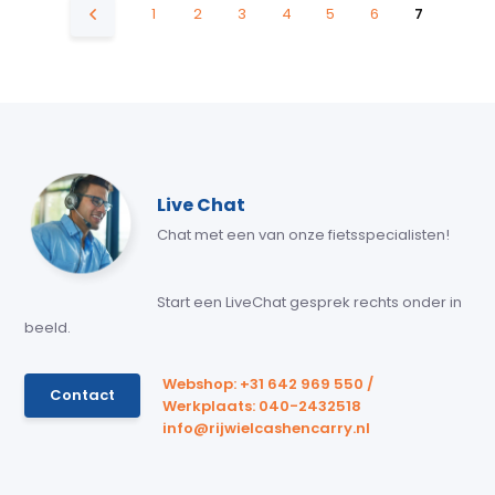
1
2
3
4
5
6
7
Live Chat
Chat met een van onze fietsspecialisten!
Start een LiveChat gesprek rechts onder in
beeld.
Webshop: +31 642 969 550 /
Contact
Werkplaats: 040-2432518
info@rijwielcashencarry.nl