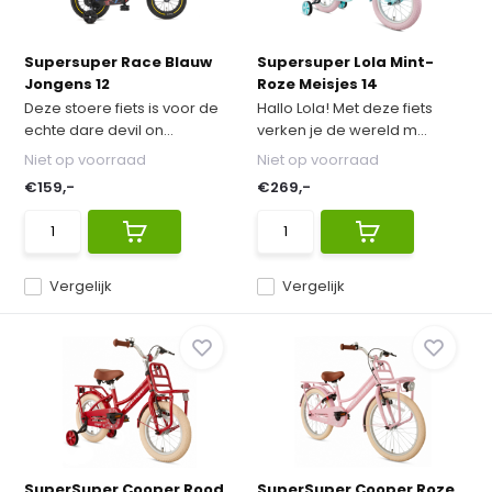
Supersuper Race Blauw
Supersuper Lola Mint-
Jongens 12
Roze Meisjes 14
Deze stoere fiets is voor de
Hallo Lola! Met deze fiets
echte dare devil on...
verken je de wereld m...
Niet op voorraad
Niet op voorraad
€159,-
€269,-
Vergelijk
Vergelijk
SuperSuper Cooper Rood
SuperSuper Cooper Roze