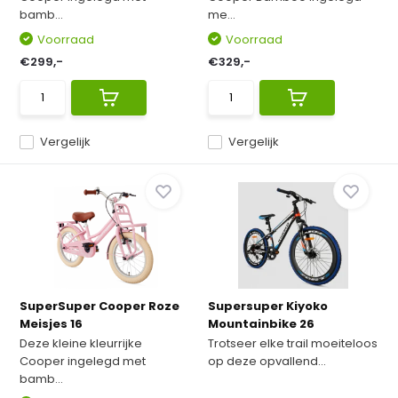
bamb...
me...
Voorraad
Voorraad
€299,-
€329,-
Vergelijk
Vergelijk
SuperSuper Cooper Roze
Supersuper Kiyoko
Meisjes 16
Mountainbike 26
Deze kleine kleurrijke
Trotseer elke trail moeiteloos
Cooper ingelegd met
op deze opvallend...
bamb...