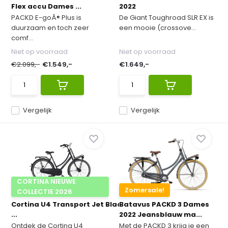
Flex accu Dames ...
2022
PACKD E-goÂ® Plus is
De Giant Toughroad SLR EX is
duurzaam en toch zeer
een mooie (crossove...
comf...
Niet op voorraad
Niet op voorraad
€2.099,-
€1.549,-
€1.649,-
Vergelijk
Vergelijk
CORTINA NIEUWE
Zomersale!
COLLECTIE 2026
Cortina U4 Transport Jet Black Matt ND7
Batavus PACKD 3 Dames
...
2022 Jeansblauw ma...
Ontdek de Cortina U4
Met de PACKD 3 krijg je een