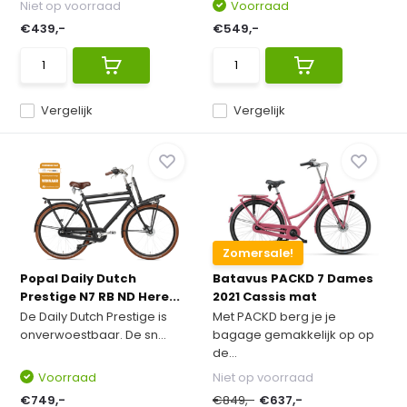
Niet op voorraad
Voorraad
€439,-
€549,-
Vergelijk
Vergelijk
Zomersale!
Popal Daily Dutch
Batavus PACKD 7 Dames
Prestige N7 RB ND Here...
2021 Cassis mat
De Daily Dutch Prestige is
Met PACKD berg je je
onverwoestbaar. De sn...
bagage gemakkelijk op op
de...
Voorraad
Niet op voorraad
€749,-
€849,-
€637,-