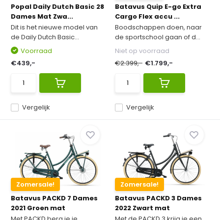
Popal Daily Dutch Basic 28
Batavus Quip E-go Extra
Dames Mat Zwa...
Cargo Flex accu ...
Dit is het nieuwe model van
Boodschappen doen, naar
de Daily Dutch Basic...
de sportschool gaan of d...
Voorraad
Niet op voorraad
€439,-
€2.399,-
€1.799,-
Vergelijk
Vergelijk
Zomersale!
Zomersale!
Batavus PACKD 7 Dames
Batavus PACKD 3 Dames
2021 Groen mat
2022 Zwart mat
Met PACKD berg je je
Met de PACKD 3 krijg je een