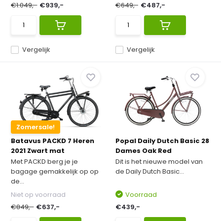
€1.049,-
€939,-
€649,-
€487,-
Vergelijk
Vergelijk
Zomersale!
Batavus PACKD 7 Heren
Popal Daily Dutch Basic 28
2021 Zwart mat
Dames Oak Red
Met PACKD berg je je
Dit is het nieuwe model van
bagage gemakkelijk op op
de Daily Dutch Basic...
de...
Niet op voorraad
Voorraad
€849,-
€637,-
€439,-