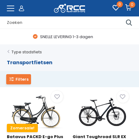
0
0
WAANZINNIGE FIETSDEALS
Type stadsfiets
Transportfietsen
Filters
Zomersale!
Batavus PACKD E-go Plus
Giant Toughroad SLR EX