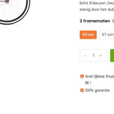
liefst 8 kleuren. De
stevig door het dub
2 framematen
50 cm
57 cm
-
+
Snel rijklaar thu
BE !
100% garantie