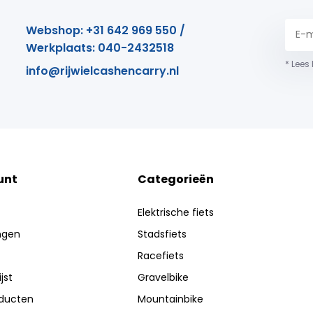
Webshop: +31 642 969 550 /
Werkplaats: 040-2432518
* Lees
info@rijwielcashencarry.nl
unt
Categorieën
Elektrische fiets
ingen
Stadsfiets
Racefiets
jst
Gravelbike
oducten
Mountainbike