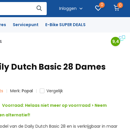
0
0
Inloggen
res
Servicepunt
E-Bike SUPER DEALS
4
9,4
ily Dutch Basic 28 Dames
ts
Merk:
Popal
Vergelijk
Voorraad: Helaas niet meer op voorrraad > Neem
n alternatief!
odel van de Daily Dutch Basic 28 en is verkrijgbaar in maar