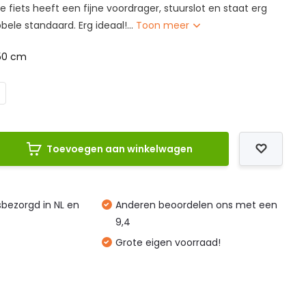
ze fiets heeft een fijne voordrager, stuurslot en staat erg
bele standaard. Erg ideaal!...
Toon meer
50 cm
Toevoegen aan winkelwagen
isbezorgd in NL en
Anderen beoordelen ons met een
9,4
Grote eigen voorraad!