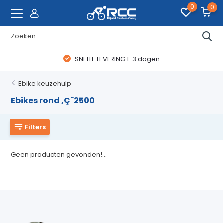
0
0
SNELLE LEVERING 1-3 dagen
Ebike keuzehulp
Ebikes rond ‚Ç¨2500
Filters
Geen producten gevonden!...