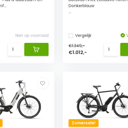
f...
Donkerblauw
...
Niet op voorraad
Vergelijk
€1.349,-
€1.012,-
Zomersale!