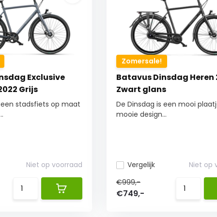
Zomersale!
nsdag Exclusive
Batavus Dinsdag Heren
2022 Grijs
Zwart glans
 een stadsfiets op maat
De Dinsdag is een mooi plaatj
.
mooie design...
Niet op voorraad
Vergelijk
Niet op
€999,-
€749,-