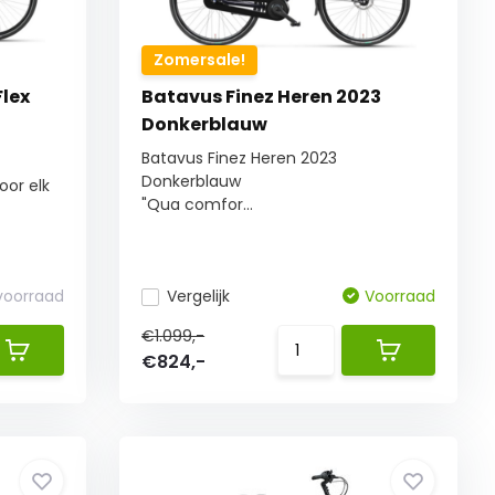
Zomersale!
Flex
Batavus Finez Heren 2023
Donkerblauw
Batavus Finez Heren 2023
Donkerblauw
oor elk
"Qua comfor...
 voorraad
Vergelijk
Voorraad
€1.099,-
€824,-