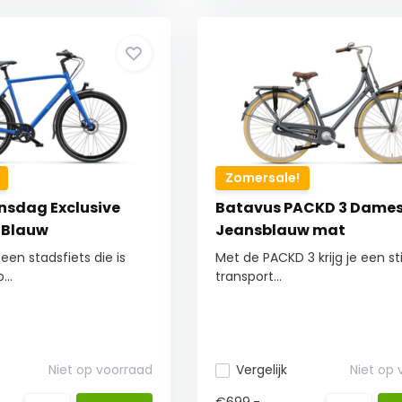
Zomersale!
nsdag Exclusive
Batavus PACKD 3 Dames
 Blauw
Jeansblauw mat
een stadsfiets die is
Met de PACKD 3 krijg je een stij
..
transport...
Niet op voorraad
Vergelijk
Niet op