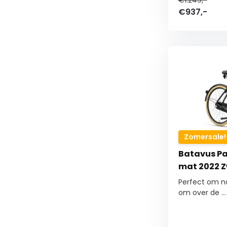
€1.249,-
€937,-
Zomersale!
Batavus Pa
mat 2022 
Perfect om na
om over de ...