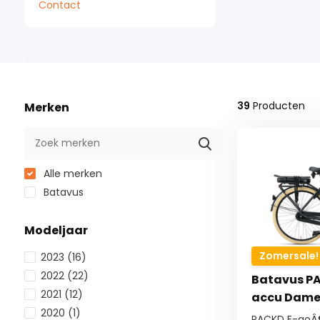
Contact
39
Producten
Merken
Alle merken
Batavus
Modeljaar
Zomersale!
2023
(16)
2022
(22)
Batavus PA
2021
(12)
accu Dame
2020
(1)
PACKD E-goÂ®