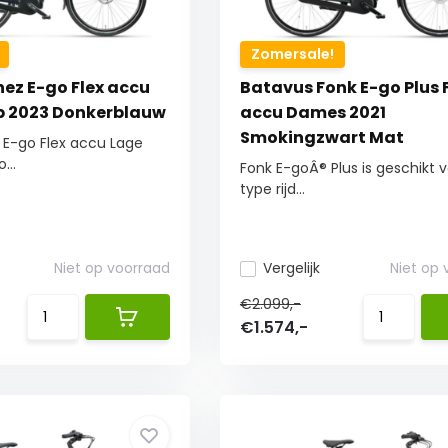
Zomersale!
nez E-go Flex accu
Batavus Fonk E-go Plus 
p 2023 Donkerblauw
accu Dames 2021
Smokingzwart Mat
 E-go Flex accu Lage
...
Fonk E-goÂ® Plus is geschikt v
type rijd...
Niet op voorraad
Vergelijk
Niet op
€2.099,-
€1.574,-