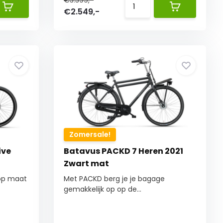
€3.399,-
€2.549,-
Zomersale!
ive
Batavus PACKD 7 Heren 2021
Zwart mat
 op maat
Met PACKD berg je je bagage
gemakkelijk op op de...