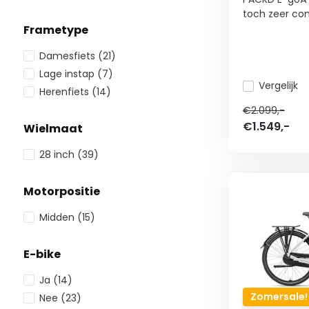
toch zeer com
Frametype
Damesfiets
(21)
Lage instap
(7)
Vergelijk
Herenfiets
(14)
€2.099,-
€1.549,-
Wielmaat
28 inch
(39)
Motorpositie
Midden
(15)
E-bike
Ja
(14)
Zomersale!
Nee
(23)