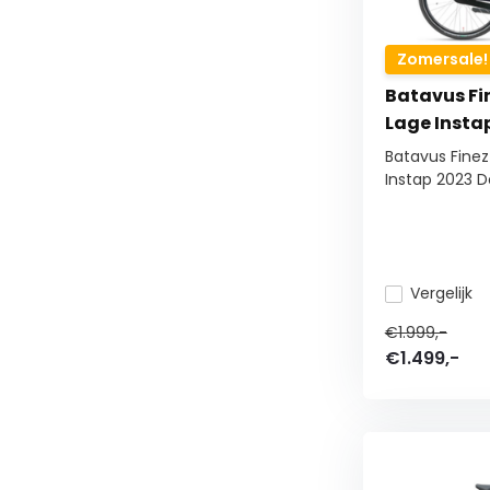
Zomersale!
Batavus Fi
Lage Insta
Batavus Finez
Instap 2023 Do
Vergelijk
€1.999,-
€1.499,-