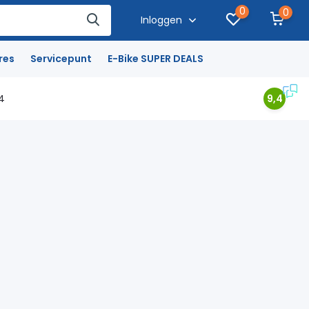
0
0
Inloggen
res
Servicepunt
E-Bike SUPER DEALS
4
9,4