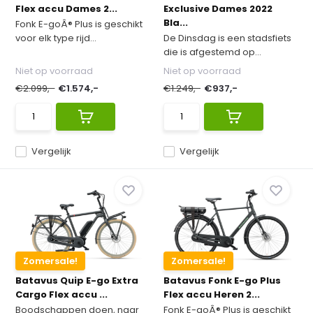
Flex accu Dames 2...
Exclusive Dames 2022
Bla...
Fonk E-goÂ® Plus is geschikt
voor elk type rijd...
De Dinsdag is een stadsfiets
die is afgestemd op...
Niet op voorraad
Niet op voorraad
€2.099,-
€1.574,-
€1.249,-
€937,-
Vergelijk
Vergelijk
Zomersale!
Zomersale!
Batavus Quip E-go Extra
Batavus Fonk E-go Plus
Cargo Flex accu ...
Flex accu Heren 2...
Boodschappen doen, naar
Fonk E-goÂ® Plus is geschikt