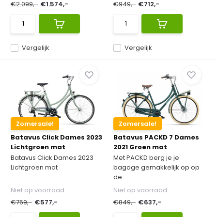
€2.099,-
€1.574,-
€949,-
€712,-
Vergelijk
Vergelijk
Zomersale!
Zomersale!
Batavus Click Dames 2023
Batavus PACKD 7 Dames
Lichtgroen mat
2021 Groen mat
Batavus Click Dames 2023
Met PACKD berg je je
Lichtgroen mat
bagage gemakkelijk op op
de...
Niet op voorraad
Niet op voorraad
€769,-
€577,-
€849,-
€637,-