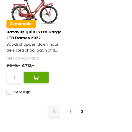
Zomersale!
Batavus Quip Extra Cargo
LTD Dames 2022 ...
Boodschappen doen, naar
de sportschool gaan of d...
Niet op voorraad
€949,-
€712,-
Vergelijk
1
2