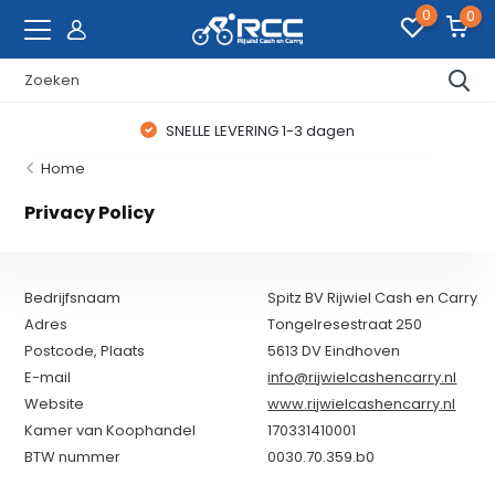
0
0
SNELLE LEVERING 1-3 dagen
Home
Privacy Policy
Bedrijfsnaam
Spitz BV Rijwiel Cash en Carry
Adres
Tongelresestraat 250
Postcode, Plaats
5613 DV Eindhoven
E-mail
info@rijwielcashencarry.nl
Website
www.rijwielcashencarry.nl
Kamer van Koophandel
170331410001
BTW nummer
0030.70.359.b0