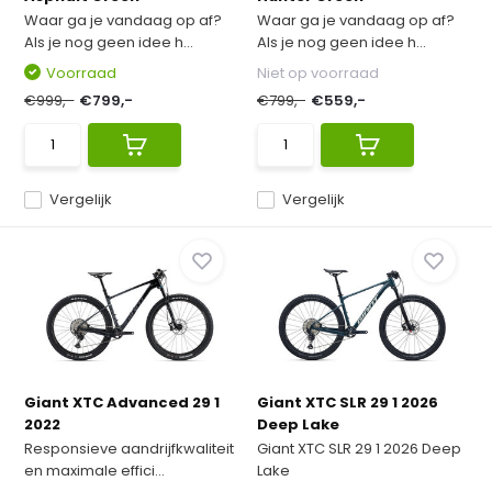
Waar ga je vandaag op af?
Waar ga je vandaag op af?
Als je nog geen idee h...
Als je nog geen idee h...
Voorraad
Niet op voorraad
€999,-
€799,-
€799,-
€559,-
Vergelijk
Vergelijk
Giant XTC Advanced 29 1
Giant XTC SLR 29 1 2026
2022
Deep Lake
Responsieve aandrijfkwaliteit
Giant XTC SLR 29 1 2026 Deep
en maximale effici...
Lake