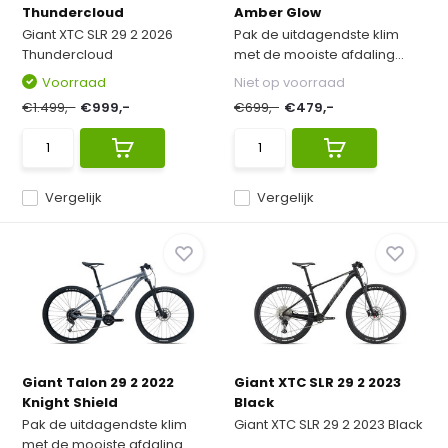
Thundercloud
Amber Glow
Giant XTC SLR 29 2 2026
Pak de uitdagendste klim
Thundercloud
met de mooiste afdaling...
Voorraad
Niet op voorraad
€1.499,-
€999,-
€699,-
€479,-
Vergelijk
Vergelijk
Giant Talon 29 2 2022
Giant XTC SLR 29 2 2023
Knight Shield
Black
Pak de uitdagendste klim
Giant XTC SLR 29 2 2023 Black
met de mooiste afdaling...