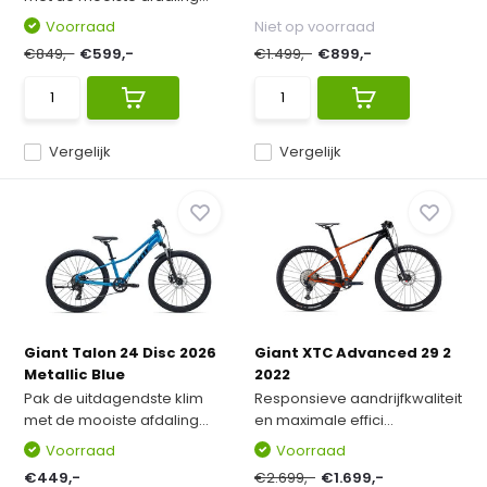
Voorraad
Niet op voorraad
€849,-
€599,-
€1.499,-
€899,-
Vergelijk
Vergelijk
Giant Talon 24 Disc 2026
Giant XTC Advanced 29 2
Metallic Blue
2022
Pak de uitdagendste klim
Responsieve aandrijfkwaliteit
met de mooiste afdaling...
en maximale effici...
Voorraad
Voorraad
€449,-
€2.699,-
€1.699,-