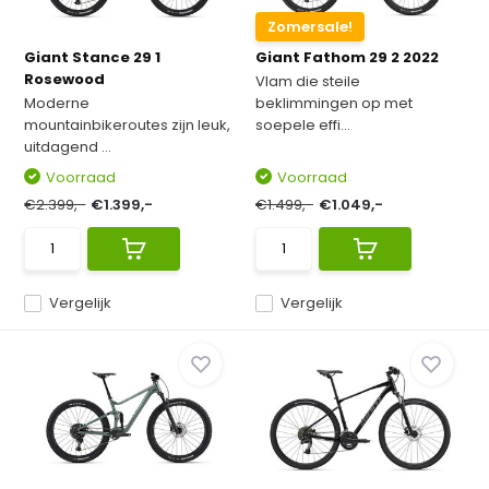
Zomersale!
Giant Stance 29 1
Giant Fathom 29 2 2022
Rosewood
Vlam die steile
Moderne
beklimmingen op met
mountainbikeroutes zijn leuk,
soepele effi...
uitdagend ...
Voorraad
Voorraad
€2.399,-
€1.399,-
€1.499,-
€1.049,-
Vergelijk
Vergelijk