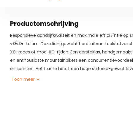
Productomschrijving
Responsieve aandrijfkwaliteit en maximale effici√´ntie op 
√©√©n kolom. Deze lichtgewicht hardtail van koolstofvezel
XC-races of mooi XC-rijden. Een eersteklas, handgemaak
en enthousiaste mountainbikers een concurrentievoordeel 
en sprinten. Het frame heeft een hoge stijfheid-gewichtsve
een hoge trapeffici√´ntie en nauwkeurige handling op het 
Toon meer