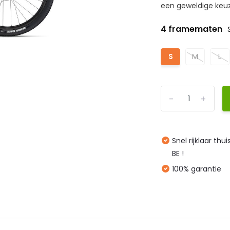
een geweldige keuz
4 framematen
S
M
L
-
+
Snel rijklaar thu
BE !
100% garantie