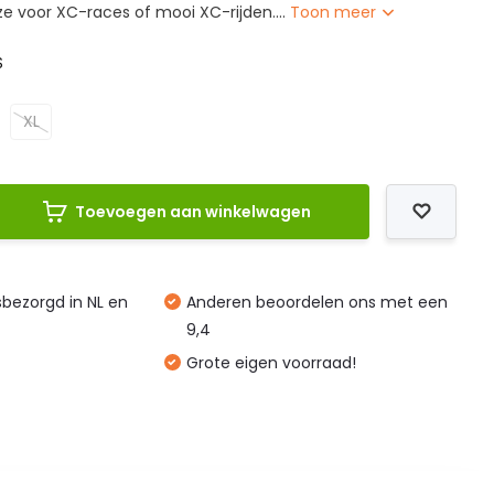
e voor XC-races of mooi XC-rijden....
Toon meer
S
XL
Toevoegen aan winkelwagen
isbezorgd in NL en
Anderen beoordelen ons met een
9,4
Grote eigen voorraad!