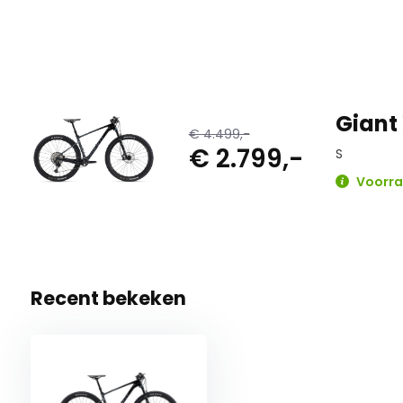
Giant
€ 4.499,-
€ 2.799,-
S
Voorraa
Recent bekeken