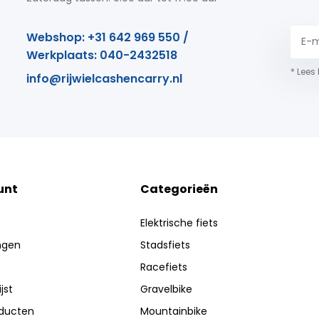
Webshop: +31 642 969 550 /
Werkplaats: 040-2432518
* Lees
info@rijwielcashencarry.nl
unt
Categorieën
Elektrische fiets
ingen
Stadsfiets
Racefiets
jst
Gravelbike
oducten
Mountainbike