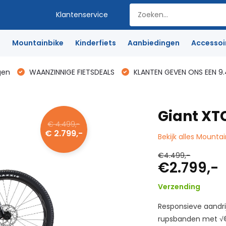
Klantenservice
e
Mountainbike
Kinderfiets
Aanbiedingen
Accessoi
gen
WAANZINNIGE FIETSDEALS
KLANTEN GEVEN ONS EEN 9.
Giant XT
€ 4.499,-
€ 2.799,-
Bekijk alles Mounta
€4.499,-
€2.799,-
Verzending
Responsieve aandrij
rupsbanden met √©√