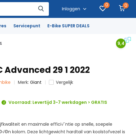
0
0
Inloggen
res
Servicepunt
E-Bike SUPER DEALS
4
9,4
C Advanced 29 1 2022
inbike
Merk:
Giant
Vergelijk
Voorraad: Levertijd 3-7 werkdagen > GRATIS
fkwaliteit en maximale effici√´ntie op snelle, soepele
©n kolom. Deze lichtgewicht hardtail van koolstofvezel is