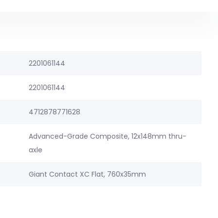
2201061144
2201061144
4712878771628
Advanced-Grade Composite, 12x148mm thru-
axle
Giant Contact XC Flat, 760x35mm