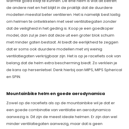
warmte goed kwijt te kunnen. De ene helm is wat dit betreft
de andere niet en het blijkt in de praktijk dat de duurdere
modellen meestal beter ventileren. Het is namelijk best lastig
om helmen te ontwikkelen met veel ventilatiegaten zonder
dat de veiligheid in het geding is. Koop je een goedkoper
model, dan zul je zien dat deze uit een groter blok schuim
met minder gaten bestaat. Al biedt de eerlijkheid te zeggen
dat er soms ook duurdere modellen met vrij weinig
ventilatiegaten verkrijgbaar zijn. Het is op je racefiets ook van
belang dat de helm extra bescherming biedt. Zo verklein je
de kans op hersenletsel. Denk hierbij aan MIPS, MIPS Spherical
en SPIN.
Mountainbike helm en goede aerodynamica
Zowel op de racefiets als op de mountainbike wil je dat er
een goede combinatie van ventilatie en aerodynamica
aanwezig is. Dit zijn de meest ideale helmen. Er zijn dan wel
minder ventilatiegaten aanwezig, maar dat is geen