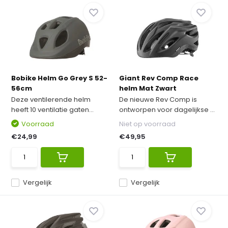
Bobike Helm Go Grey S 52-
Giant Rev Comp Race
56cm
helm Mat Zwart
Deze ventilerende helm
De nieuwe Rev Comp is
heeft 10 ventilatie gaten...
ontworpen voor dagelijkse ...
Voorraad
Niet op voorraad
€24,99
€49,95
Vergelijk
Vergelijk