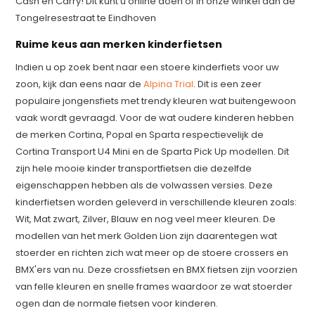
Cash en Carry! Dit kunt u online doen of in onze winkel aan de
Tongelresestraat te Eindhoven
Ruime keus aan merken kinderfietsen
Indien u op zoek bent naar een stoere kinderfiets voor uw
zoon, kijk dan eens naar de
Alpina Trial
. Dit is een zeer
populaire jongensfiets met trendy kleuren wat buitengewoon
vaak wordt gevraagd. Voor de wat oudere kinderen hebben
de merken Cortina, Popal en Sparta respectievelijk de
Cortina Transport U4 Mini en de Sparta Pick Up modellen. Dit
zijn hele mooie kinder transportfietsen die dezelfde
eigenschappen hebben als de volwassen versies. Deze
kinderfietsen worden geleverd in verschillende kleuren zoals:
Wit, Mat zwart, Zilver, Blauw en nog veel meer kleuren. De
modellen van het merk Golden Lion zijn daarentegen wat
stoerder en richten zich wat meer op de stoere crossers en
BMX'ers van nu. Deze crossfietsen en BMX fietsen zijn voorzien
van felle kleuren en snelle frames waardoor ze wat stoerder
ogen dan de normale fietsen voor kinderen.