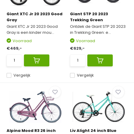
Giant XTC Jr 20 2023 Good
Giant STP 20 2023
Gray
Trekking Green
Giant XTC Jr 20 2023 Good
Ontdek de Giant STP 20 2023
Gray is een kinder mou...
in Trekking Green: e...
Voorraad
Voorraad
€469,-
€629,-
Vergelijk
Vergelijk
Alpina Mood R3 26 inch
Liv Alight 24 inch Blue