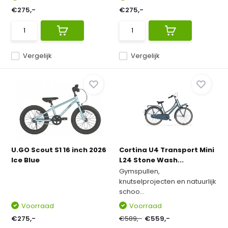
€275,-
€275,-
Vergelijk
Vergelijk
U.GO Scout S1 16 inch 2026
Cortina U4 Transport Mini
Ice Blue
L24 Stone Wash...
Gymspullen,
knutselprojecten en natuurlijk
schoo...
Voorraad
Voorraad
€275,-
€589,-
€559,-