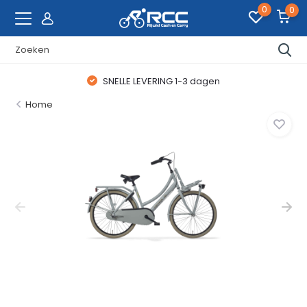
0
0
SNELLE LEVERING 1-3 dagen
Home