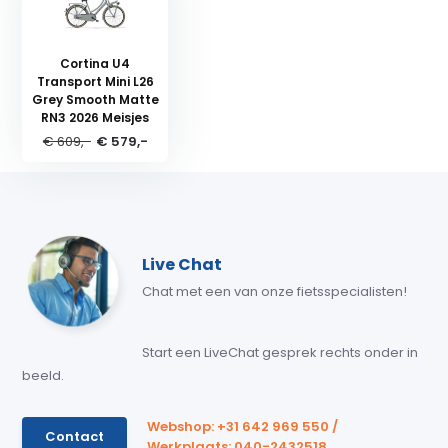
Cortina U4
Transport Mini L26
Grey Smooth Matte
RN3 2026 Meisjes
€ 609,-
€ 579,-
Live Chat
Chat met een van onze fietsspecialisten!
Start een LiveChat gesprek rechts onder in
beeld.
Webshop: +31 642 969 550 /
Contact
Werkplaats: 040-2432518