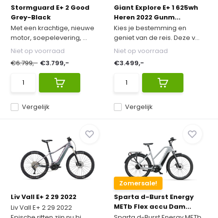
Stormguard E+ 2 Good
Giant Explore E+ 1 625wh
Grey-Black
Heren 2022 Gunm...
Met een krachtige, nieuwe
Kies je bestemming en
motor, soepelevering, ...
geniet van de reis. Deze v...
Niet op voorraad
Niet op voorraad
€6.799,-
€3.799,-
€3.499,-
Vergelijk
Vergelijk
Zomersale!
Liv Vall E+ 2 29 2022
Sparta d-Burst Energy
METb Flex accu Dam...
Liv Vall E+ 2 29 2022
Epische ritten zijn nu bi...
Sparta d-Burst Energy METb