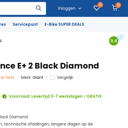
0
0
Inloggen
res
Servicepunt
E-Bike SUPER DEALS
4
9,4
ance E+ 2 Black Diamond
che fiets
Merk:
Giant
Vergelijk
Voorraad: Levertijd 3-7 werkdagen > GRATIS
 Black Diamond
n, technische afdalingen, langere dagen op de