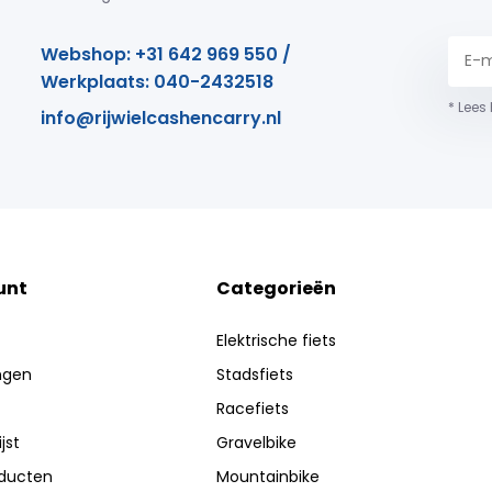
Webshop: +31 642 969 550 /
Werkplaats: 040-2432518
* Lees
info@rijwielcashencarry.nl
unt
Categorieën
Elektrische fiets
ingen
Stadsfiets
Racefiets
jst
Gravelbike
oducten
Mountainbike