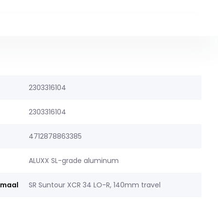
2303316104
2303316104
4712878863385
ALUXX SL-grade aluminum
rmaal
SR Suntour XCR 34 LO-R, 140mm travel