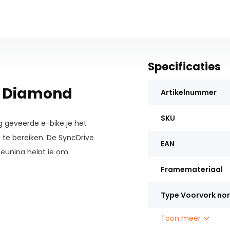
Specificaties
ck Diamond
Artikelnummer
SKU
g geveerde e-bike je het
te bereiken. De SyncDrive
EAN
euning helpt je om
Framemateriaal
Type Voorvork no
Toon meer