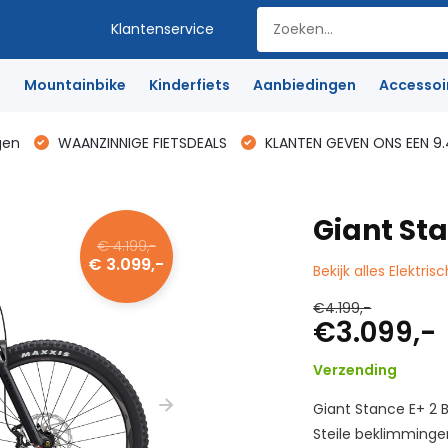
Klantenservice
e
Mountainbike
Kinderfiets
Aanbiedingen
Accessoi
gen
WAANZINNIGE FIETSDEALS
KLANTEN GEVEN ONS EEN 9.
Giant St
€ 4.199,-
€ 3.099,-
Bekijk alles Elektris
€4.199,-
€3.099,-
Verzending
Giant Stance E+ 2
Steile beklimminge