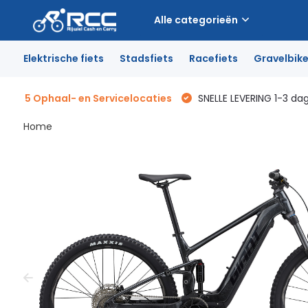
Alle categorieën
Elektrische fiets
Stadsfiets
Racefiets
Gravelbik
5 Ophaal- en Servicelocaties
SNELLE LEVERING 1-3 da
Home