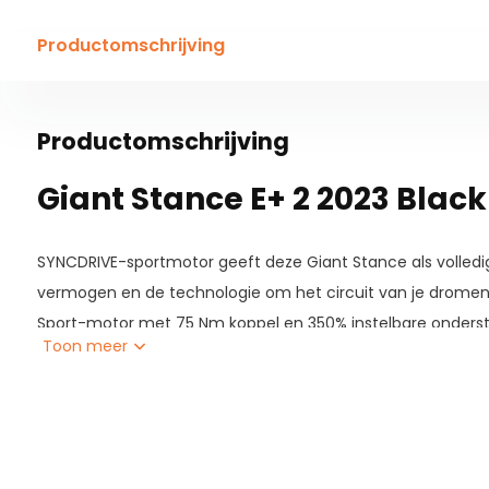
Productomschrijving
Productomschrijving
Giant Stance E+ 2 2023 Bla
SYNCDRIVE-sportmotor geeft deze Giant Stance als volledi
vermogen en de technologie om het circuit van je dromen 
Sport-motor met 75 Nm koppel en 350% instelbare onderst
Toon meer
gemakkelijker steile en ruige beklimmingen te beklimmen.