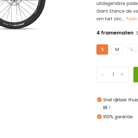
uitdagendste paden
Giant Stance als v
om het circ...
Toon
4 framematen
S
M
L
-
+
Snel rijklaar thu
BE !
100% garantie