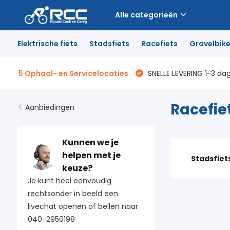
Alle categorieën
Elektrische fiets
Stadsfiets
Racefiets
Gravelbik
5 Ophaal- en Servicelocaties
SNELLE LEVERING 1-3 da
Racefie
Aanbiedingen
Kunnen we je
helpen met je
Stadsfiet
keuze?
Je kunt heel eenvoudig
rechtsonder in beeld een
livechat openen of bellen naar
040-2950198