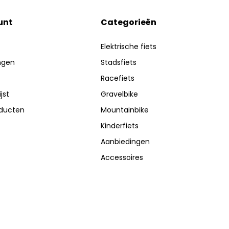
unt
Categorieën
Elektrische fiets
ingen
Stadsfiets
Racefiets
jst
Gravelbike
oducten
Mountainbike
Kinderfiets
Aanbiedingen
Accessoires