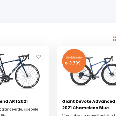
€ 4.999,-
€ 3.799,-
end AR 1 2021
Giant Devote Advanced 
2021 Chameleon Blue
ebalanceerde, soepele
p...
Van fiets- en graveltochten t