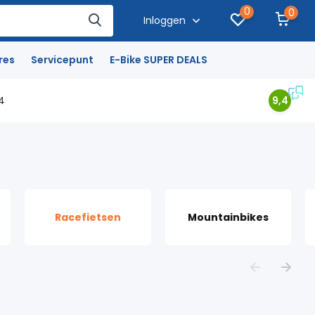
0
0
Inloggen
res
Servicepunt
E-Bike SUPER DEALS
4
9,4
Racefietsen
Mountainbikes