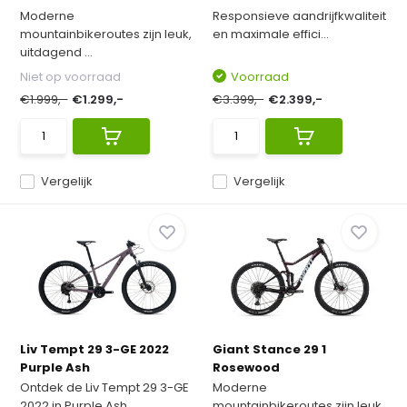
Moderne
Responsieve aandrijfkwaliteit
mountainbikeroutes zijn leuk,
en maximale effici...
uitdagend ...
Niet op voorraad
Voorraad
€1.999,-
€1.299,-
€3.399,-
€2.399,-
Vergelijk
Vergelijk
Liv Tempt 29 3-GE 2022
Giant Stance 29 1
Purple Ash
Rosewood
Ontdek de Liv Tempt 29 3-GE
Moderne
2022 in Purple Ash, ...
mountainbikeroutes zijn leuk,