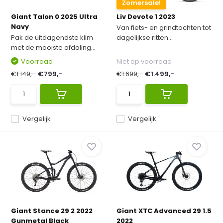
Zomersale!
Giant Talon 0 2025 Ultra
Liv Devote 1 2023
Navy
Van fiets- en grindtochten tot
Pak de uitdagendste klim
dagelijkse ritten...
met de mooiste afdaling...
Voorraad
Niet op voorraad
€1.149,-
€799,-
€1.699,-
€1.499,-
Vergelijk
Vergelijk
Giant Stance 29 2 2022
Giant XTC Advanced 29 1.5
Gunmetal Black
2022