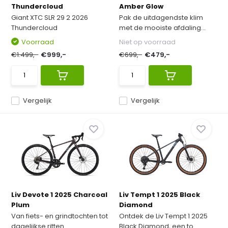
Thundercloud
Amber Glow
Giant XTC SLR 29 2 2026
Pak de uitdagendste klim
Thundercloud
met de mooiste afdaling...
Voorraad
Niet op voorraad
€1.499,-
€999,-
€699,-
€479,-
Vergelijk
Vergelijk
Liv Devote 1 2025 Charcoal
Liv Tempt 1 2025 Black
Plum
Diamond
Van fiets- en grindtochten tot
Ontdek de Liv Tempt 1 2025
dagelijkse ritten...
Black Diamond, een to...