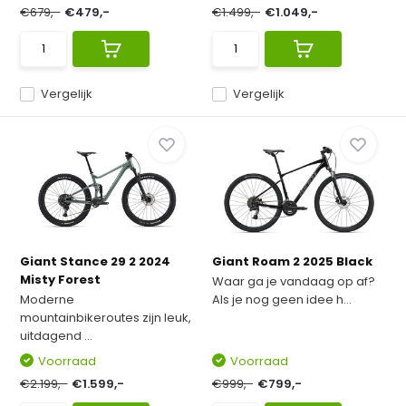
€679,-
€479,-
€1.499,-
€1.049,-
Vergelijk
Vergelijk
Giant Stance 29 2 2024
Giant Roam 2 2025 Black
Misty Forest
Waar ga je vandaag op af?
Moderne
Als je nog geen idee h...
mountainbikeroutes zijn leuk,
uitdagend ...
Voorraad
Voorraad
€2.199,-
€1.599,-
€999,-
€799,-