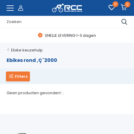
0
0
SNELLE LEVERING 1-3 dagen
Ebike keuzehulp
Ebikes rond ‚Ç¨2000
Filters
Geen producten gevonden!...