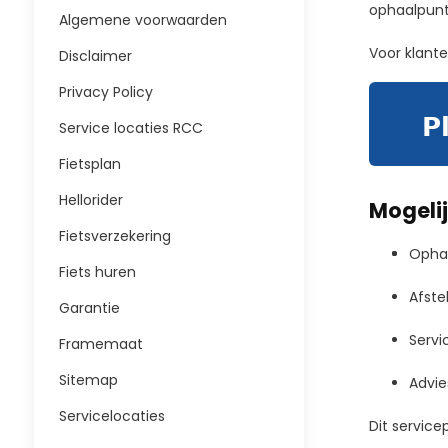
ophaalpunt 
Algemene voorwaarden
Voor klante
Disclaimer
Privacy Policy
Service locaties RCC
Fietsplan
Hellorider
Mogeli
Fietsverzekering
Ophal
Fiets huren
Afstel
Garantie
Servi
Framemaat
Sitemap
Advie
Servicelocaties
Dit service