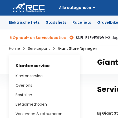
Alle categorieën
Elektrische fiets
Stadsfiets
Racefiets
Gravelbik
5 Ophaal- en Servicelocaties
SNELLE LEVERING 1-3 da
Home
Servicepunt
Giant Store Nijmegen
Giant
Klantenservice
Klantenservice
Over ons
Servi
Bestellen
Betaalmethoden
Bij
Giant S
Verzenden & retourneren