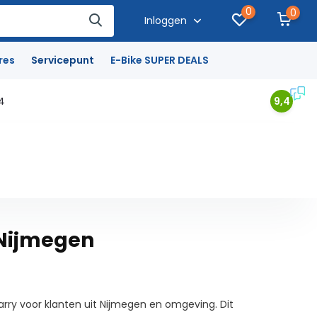
0
0
Inloggen
res
Servicepunt
E-Bike SUPER DEALS
4
9,4
 Nijmegen
arry voor klanten uit Nijmegen en omgeving. Dit