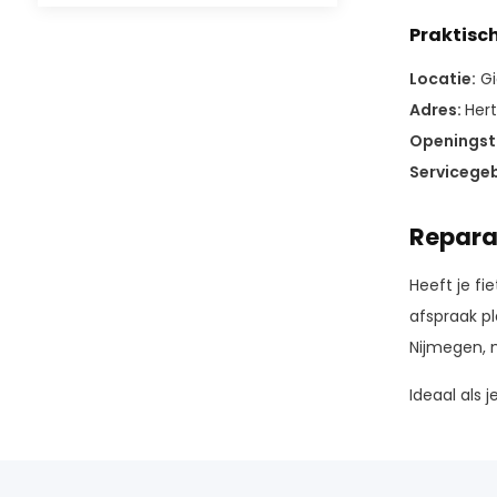
Praktisc
Locatie:
Gi
Adres:
Hert
Openingsti
Servicegeb
Repara
Heeft je fi
afspraak p
Nijmegen, m
Ideaal als j