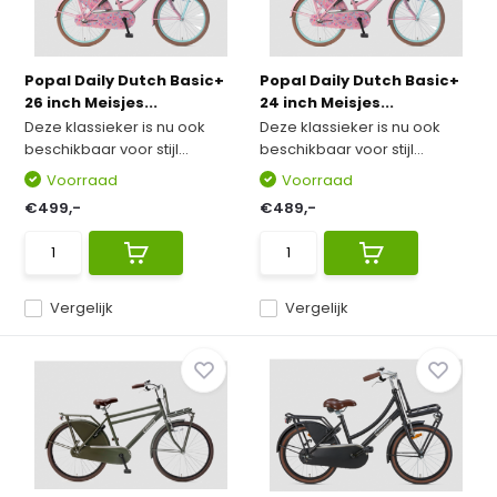
Popal Daily Dutch Basic+
Popal Daily Dutch Basic+
26 inch Meisjes...
24 inch Meisjes...
Deze klassieker is nu ook
Deze klassieker is nu ook
beschikbaar voor stijl...
beschikbaar voor stijl...
Voorraad
Voorraad
€499,-
€489,-
Vergelijk
Vergelijk