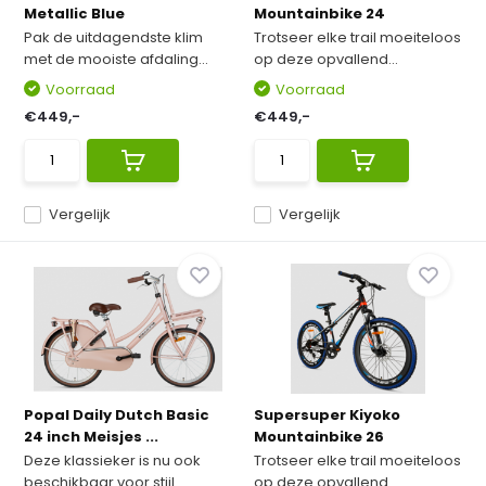
Metallic Blue
Mountainbike 24
Pak de uitdagendste klim
Trotseer elke trail moeiteloos
met de mooiste afdaling...
op deze opvallend...
Voorraad
Voorraad
€449,-
€449,-
Vergelijk
Vergelijk
Popal Daily Dutch Basic
Supersuper Kiyoko
24 inch Meisjes ...
Mountainbike 26
Deze klassieker is nu ook
Trotseer elke trail moeiteloos
beschikbaar voor stijl...
op deze opvallend...