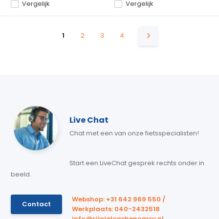
Vergelijk
Vergelijk
1
2
3
4
Live Chat
Chat met een van onze fietsspecialisten!
Start een LiveChat gesprek rechts onder in
beeld.
Webshop: +31 642 969 550 /
Contact
Werkplaats: 040-2432518
info@rijwielcashencarry.nl