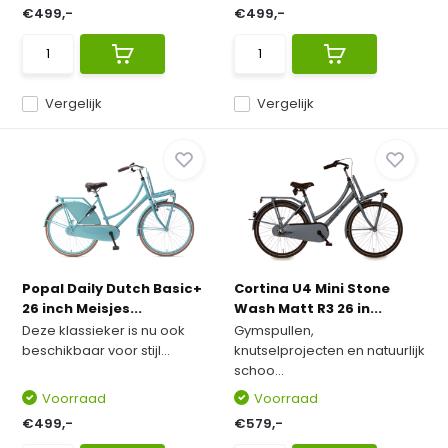
€499,-
€499,-
Vergelijk
Vergelijk
Popal Daily Dutch Basic+
Cortina U4 Mini Stone
26 inch Meisjes...
Wash Matt R3 26 in...
Deze klassieker is nu ook
Gymspullen,
beschikbaar voor stijl...
knutselprojecten en natuurlijk
schoo...
Voorraad
Voorraad
€499,-
€579,-