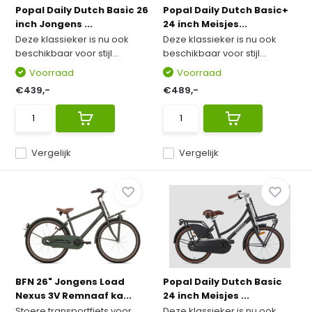
Popal Daily Dutch Basic 26
Popal Daily Dutch Basic+
inch Jongens ...
24 inch Meisjes...
Deze klassieker is nu ook
Deze klassieker is nu ook
beschikbaar voor stijl...
beschikbaar voor stijl...
Voorraad
Voorraad
€439,-
€489,-
Vergelijk
Vergelijk
BFN 26" Jongens Load
Popal Daily Dutch Basic
Nexus 3V Remnaaf ka...
24 inch Meisjes ...
Stoere transportfiets voor
Deze klassieker is nu ook