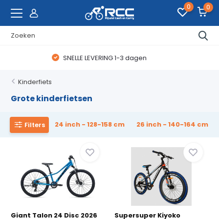
0
0
WAANZINNIGE FIETSDEALS
Kinderfiets
Grote kinderfietsen
24 inch - 128-158 cm
26 inch - 140-164 cm
Filters
Giant Talon 24 Disc 2026
Supersuper Kiyoko