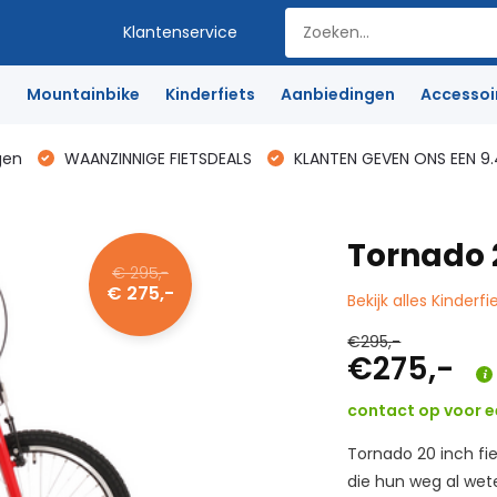
Klantenservice
e
Mountainbike
Kinderfiets
Aanbiedingen
Accessoi
gen
WAANZINNIGE FIETSDEALS
KLANTEN GEVEN ONS EEN 9.
Tornado 
€ 295,-
€ 275,-
Bekijk alles Kinderfi
€295,-
€275,-
contact op voor ee
Tornado 20 inch fie
die hun weg al wet