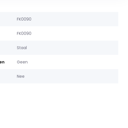
FK0090
FK0090
Staal
gen
Geen
Nee