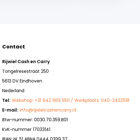
Contact
Rijwiel Cash en Carry
Tongelresestraat 250
5613 DV Eindhoven
Nederland
Tel:
Webshop: +31 642 969 550 / Werkplaats: 040-2432518
E-mail:
info@rijwielcashencarry.nl
Btw-nummer: 0030.70.359.B01
KvK-nummer 17033141
IBAN: NL 51 ABNA 0444 0399 37