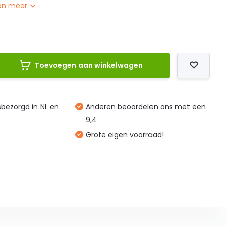
on meer
Toevoegen aan winkelwagen
isbezorgd in NL en
Anderen beoordelen ons met een
9,4
Grote eigen voorraad!