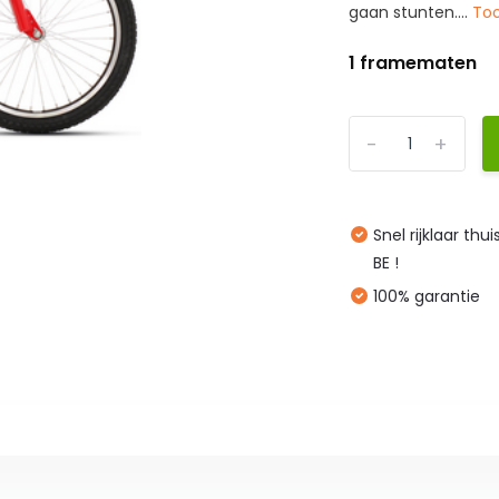
gaan stunten....
To
1 framematen
-
+
Snel rijklaar thu
BE !
100% garantie