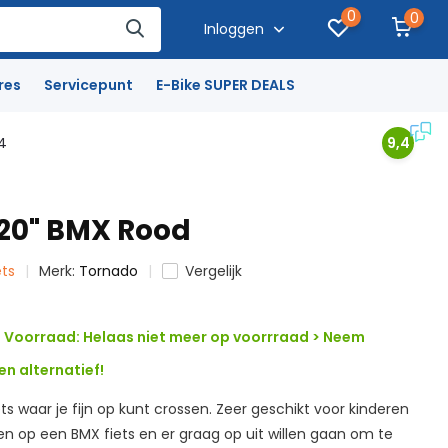
0
0
Inloggen
res
Servicepunt
E-Bike SUPER DEALS
4
9,4
20" BMX Rood
ets
Merk:
Tornado
Vergelijk
Voorraad: Helaas niet meer op voorrraad > Neem
n alternatief!
ts waar je fijn op kunt crossen. Zeer geschikt voor kinderen
en op een BMX fiets en er graag op uit willen gaan om te