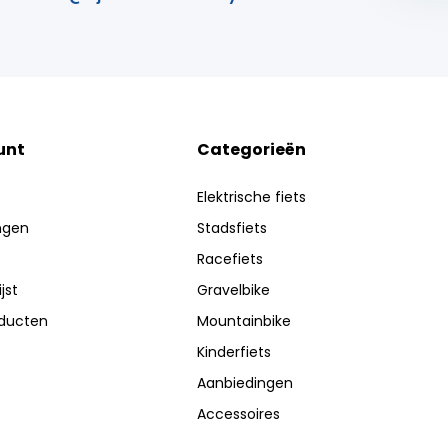
unt
Categorieën
Elektrische fiets
ingen
Stadsfiets
Racefiets
jst
Gravelbike
oducten
Mountainbike
Kinderfiets
Aanbiedingen
Accessoires