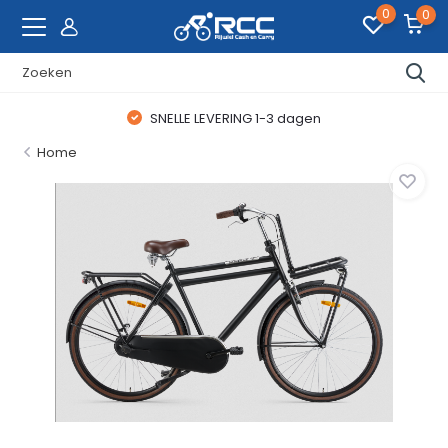
0
0
SNELLE LEVERING 1-3 dagen
Home