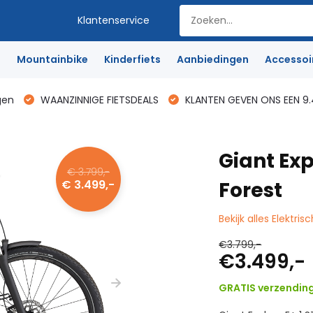
Klantenservice
e
Mountainbike
Kinderfiets
Aanbiedingen
Accessoi
gen
WAANZINNIGE FIETSDEALS
KLANTEN GEVEN ONS EEN 9.
Giant Exp
€ 3.799,-
€ 3.499,-
Forest
Bekijk alles Elektris
€3.799,-
€3.499,-
GRATIS verzendin