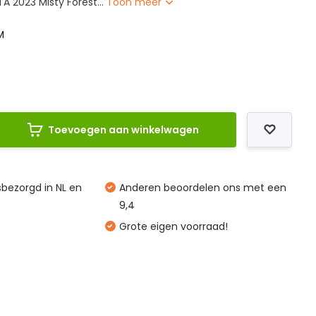
TA 2023 Misty Forest...
Toon meer
M
Toevoegen aan winkelwagen
isbezorgd in NL en
Anderen beoordelen ons met een
9,4
Grote eigen voorraad!