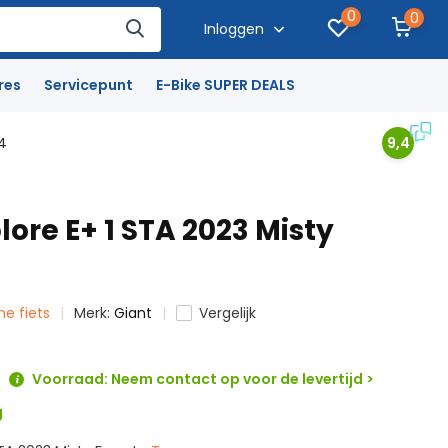
0
0
Inloggen
res
Servicepunt
E-Bike SUPER DEALS
4
9,4
lore E+ 1 STA 2023 Misty
che fiets
Merk:
Giant
Vergelijk
Voorraad: Neem contact op voor de levertijd >
g