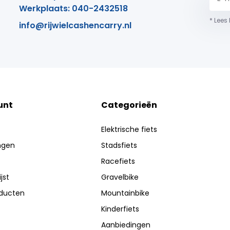
Werkplaats: 040-2432518
* Lees
info@rijwielcashencarry.nl
unt
Categorieën
Elektrische fiets
ingen
Stadsfiets
Racefiets
jst
Gravelbike
oducten
Mountainbike
Kinderfiets
Aanbiedingen