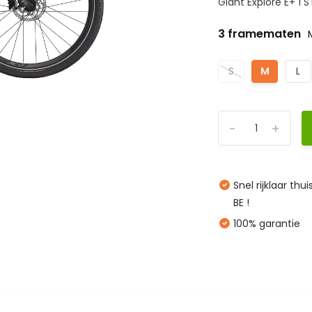
Giant Explore E+ 1 S
3 framematen
S
M
L
-
+
Snel rijklaar thu
BE !
100% garantie