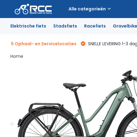
Alle categorieën
Elektrische fiets
Stadsfiets
Racefiets
Gravelbik
5 Ophaal- en Servicelocaties
SNELLE LEVERING 1-3 da
Home