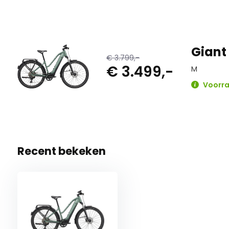
Giant 
€ 3.799,-
€ 3.499,-
M
Voorraa
Recent bekeken