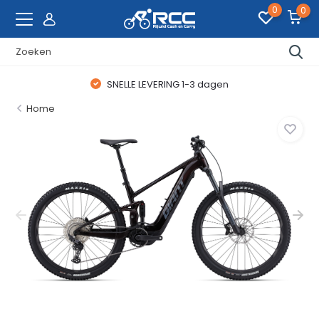
0
0
SNELLE LEVERING 1-3 dagen
Home