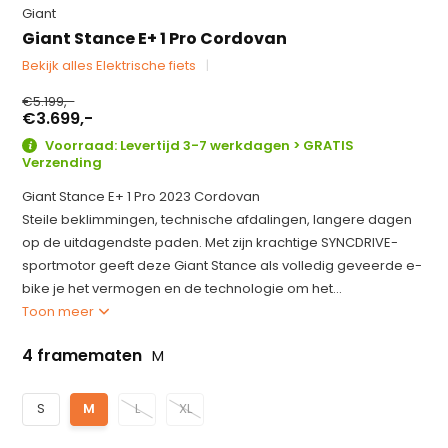
Giant
Giant Stance E+ 1 Pro Cordovan
Bekijk alles Elektrische fiets
€5.199,-
€3.699,-
Voorraad: Levertijd 3-7 werkdagen > GRATIS
Verzending
Giant Stance E+ 1 Pro 2023 Cordovan
Steile beklimmingen, technische afdalingen, langere dagen
op de uitdagendste paden. Met zijn krachtige SYNCDRIVE-
sportmotor geeft deze Giant Stance als volledig geveerde e-
bike je het vermogen en de technologie om het...
Toon meer
4 framematen
M
S
M
L
XL