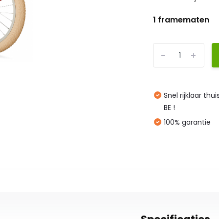
1 framematen
-
+
Snel rijklaar thu
BE !
100% garantie