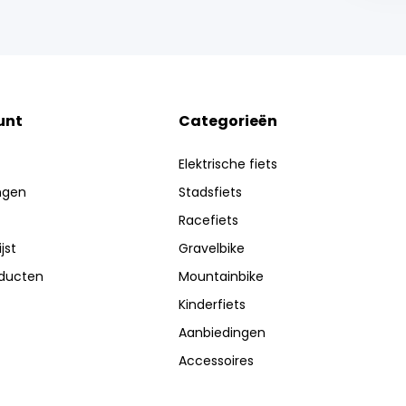
unt
Categorieën
Elektrische fiets
ingen
Stadsfiets
Racefiets
jst
Gravelbike
oducten
Mountainbike
Kinderfiets
Aanbiedingen
Accessoires