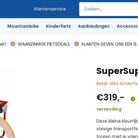
Klantenservice
e
Mountainbike
Kinderfiets
Aanbiedingen
Accessoi
gen
WAANZINNIGE FIETSDEALS
KLANTEN GEVEN ONS EEN 9.
SuperSup
Bekijk alles Kinderfi
€319,-
verzending
Deze kleine kleurr
stevige transportfi
touren met je vrie