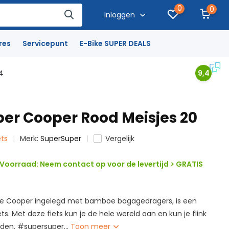
0
0
Inloggen
res
Servicepunt
E-Bike SUPER DEALS
4
9,4
er Cooper Rood Meisjes 20
ets
Merk:
SuperSuper
Vergelijk
Voorraad: Neem contact op voor de levertijd > GRATIS
ijke Cooper ingelegd met bamboe bagagedragers, is een
ets. Met deze fiets kun je de hele wereld aan en kun je flink
nden. #supersuper...
Toon meer