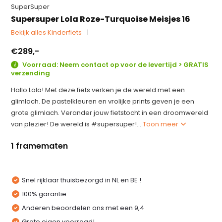
SuperSuper
Supersuper Lola Roze-Turquoise Meisjes 16
Bekijk alles Kinderfiets
€289,-
Voorraad: Neem contact op voor de levertijd > GRATIS
verzending
Hallo Lola! Met deze fiets verken je de wereld met een
glimlach. De pastelkleuren en vrolijke prints geven je een
grote glimlach. Verander jouw fietstocht in een droomwereld
van plezier! De wereld is #supersuper!...
Toon meer
1 framematen
Snel rijklaar thuisbezorgd in NL en BE !
100% garantie
Anderen beoordelen ons met een 9,4
Grote eigen voorraad!