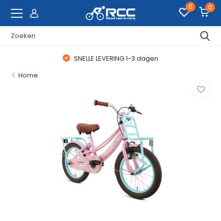
0
0
SNELLE LEVERING 1-3 dagen
Home