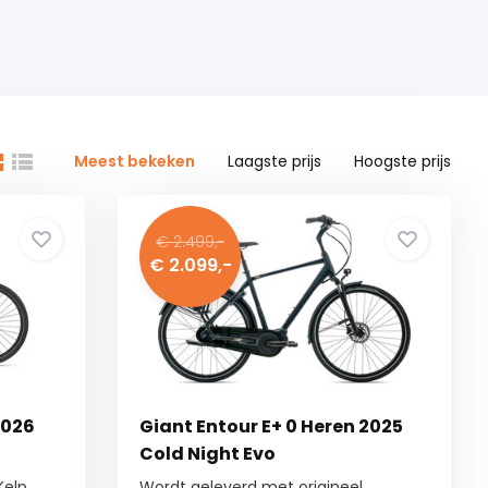
Meest bekeken
Laagste prijs
Hoogste prijs
€ 2.499,-
€ 2.099,-
2026
Giant Entour E+ 0 Heren 2025
Cold Night Evo
Kelp
Wordt geleverd met origineel