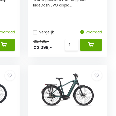
RideDash EVO displa...
Voorraad
Vergelijk
Voorraad
€2.499,-
€2.099,-