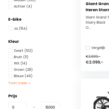
Midden
(150)
Giant Grand
Achter
(4)
Heren Star
Giant Grand T
E-bike
Starry Black
O...
Ja
(154)
Kleur
Vergelijk
Zwart
(102)
€2.699,-
Bruin
(11)
€2.099,-
Wit
(14)
Groen
(28)
Blauw
(46)
Toon meer
Prijs
-