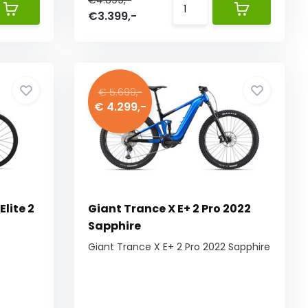
€4.899,-
€3.399,-
€ 5.699,-
€ 4.299,-
lite 2
Giant Trance X E+ 2 Pro 2022
Sapphire
Giant Trance X E+ 2 Pro 2022 Sapphire