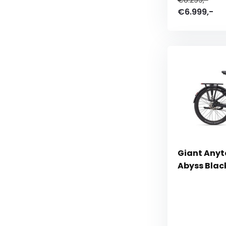
€8.299,-
€6.999,-
Giant Anyto
Abyss Blac