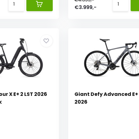
€4.699,-
€3.999,-
ur X E+ 2 LST 2026
Giant Defy Advanced E+ E
k
2026