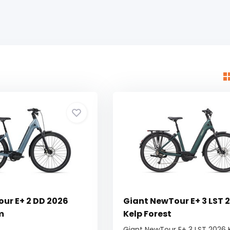
our E+ 2 DD 2026
Giant NewTour E+ 3 LST 
m
Kelp Forest
Giant NewTour E+ 3 LST 2026 