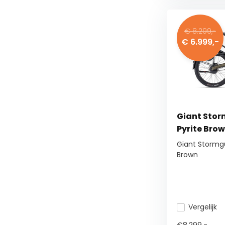
€ 8.299,-
€ 6.999,-
Giant Stor
Pyrite Bro
Giant Stormgu
Brown
Vergelijk