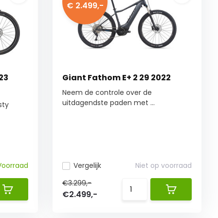
€ 2.499,-
023
Giant Fathom E+ 2 29 2022
Neem de controle over de
uitdagendste paden met ...
sty
Voorraad
Vergelijk
Niet op voorraad
€3.299,-
€2.499,-