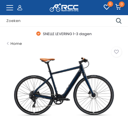
0
0
SNELLE LEVERING 1-3 dagen
Home