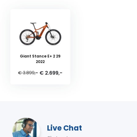
Giant Stance E+ 2 29
2022
€ 2.699,-
€ 3.899,-
Live Chat