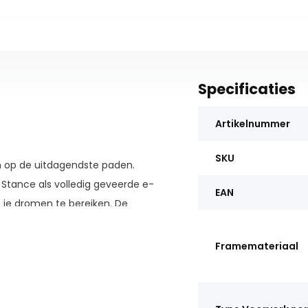
Specificaties
Artikelnummer
SKU
n op de uitdagendste paden.
Stance als volledig geveerde e-
EAN
 je dromen te bereiken. De
re ondersteuning helpt je om
Framemateriaal