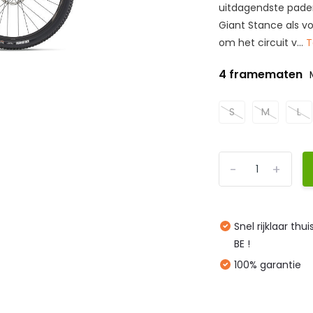
uitdagendste paden
Giant Stance als v
om het circuit v...
T
4 framematen
S
M
L
-
+
Snel rijklaar thu
BE !
100% garantie