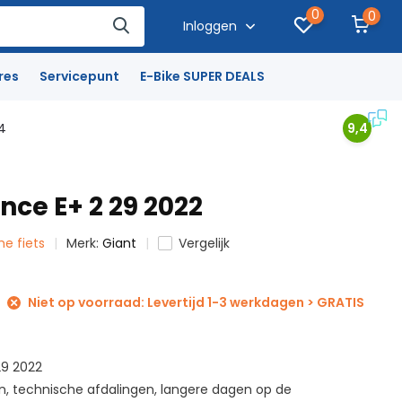
0
0
Inloggen
res
Servicepunt
E-Bike SUPER DEALS
4
9,4
nce E+ 2 29 2022
che fiets
Merk:
Giant
Vergelijk
Niet op voorraad: Levertijd 1-3 werkdagen > GRATIS
29 2022
n, technische afdalingen, langere dagen op de