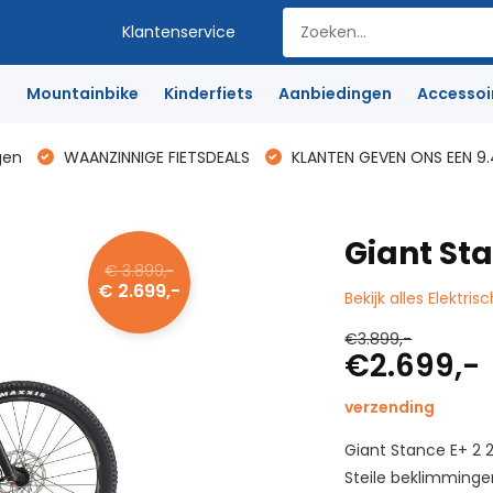
Klantenservice
e
Mountainbike
Kinderfiets
Aanbiedingen
Accessoi
gen
WAANZINNIGE FIETSDEALS
KLANTEN GEVEN ONS EEN 9.
Giant Sta
€ 3.899,-
€ 2.699,-
Bekijk alles Elektris
€3.899,-
€2.699,-
verzending
Giant Stance E+ 2 
Steile beklimminge