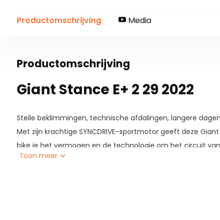
Productomschrijving
Media
Productomschrijving
Giant Stance E+ 2 29 2022
Steile beklimmingen, technische afdalingen, langere dage
Met zijn krachtige SYNCDRIVE-sportmotor geeft deze Giant 
bike je het vermogen en de technologie om het circuit van
Toon meer
SyncDrive Sport-motor met 70 Nm koppel en 350% instelba
gemakkelijker steile en ruige beklimmingen te beklimmen.