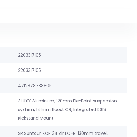
2203317105
2203317105
4712878738805
ALUXX Aluminum, 120mm FlexPoint suspension
system, 141mm Boost QR, Integrated KS18
Kickstand Mount
SR Suntour XCR 34 Air LO-R, 130mm travel,