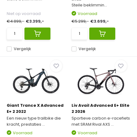
Steile beklimmin...
Niet op voorraad
Voorraad
€4.899,-
€3.399,-
€5.299,-
€3.699,-
Vergelijk
Vergelijk
Giant Trance X Advanced
Liv Avail Advanced E+ Elite
E+ 2 2022
2 2026
Een nieuw type trailbike die
Sportieve carbon e-racefiets
kracht, prestaties ...
met SRAM Rival AXS ...
Voorraad
Voorraad