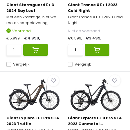
Giant Stormguard E+ 3
Giant Trance X E+ 1 2023
2024 Bay Leaf
Cold Night
Met een krachtige, nieuwe
Giant Trance X E+ 1 2023 Cold
motor, soepelevering, ...
Night
Voorraad
Niet op voorraad
€5.999,-
€4.999,-
€6.899,-
€3.499,-
Vergelijk
Vergelijk
Giant Explore E+ 1 Pro STA
Giant Explore E+ 0 Pro STA
2023 Truffle
2023 Gunmetal...