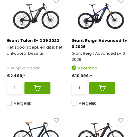
Giant Talon E+ 2 29 2022
Giant Reign Advanced E+
0 2026
Het spoor roept, en dit is het
antwoord. Deze ui...
Giant Reign Advanced E+ 0
2026
Niet op voorraad
Voorraad
€2.499,-
€10.999,-
Vergelijk
Vergelijk