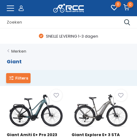
0
0
WAANZINNIGE FIETSDEALS
Merken
Giant
Filters
Giant Amiti E+ Pro 2023
Giant Explore E+ 3 STA