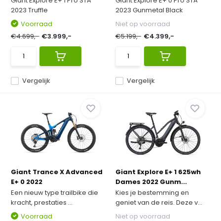
Giant Explore E+ 1 Pro STA
Giant Explore E+ 0 Pro STA
2023 Truffle
2023 Gunmetal Black
Voorraad
Niet op voorraad
€4.699,-
€3.999,-
€5.199,-
€4.399,-
Vergelijk
Vergelijk
Giant Trance X Advanced
Giant Explore E+ 1 625wh
E+ 0 2022
Dames 2022 Gunm...
Een nieuw type trailbike die
Kies je bestemming en
kracht, prestaties ...
geniet van de reis. Deze v...
Voorraad
Niet op voorraad