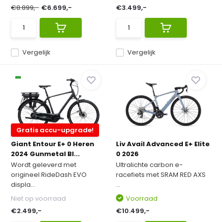
€8.899,-
€6.699,-
€3.499,-
Vergelijk
Vergelijk
Gratis accu-upgrade!
Giant Entour E+ 0 Heren
Liv Avail Advanced E+ Elite
2024 Gunmetal Bl...
0 2026
Wordt geleverd met
Ultralichte carbon e-
origineel RideDash EVO
racefiets met SRAM RED AXS
displa...
...
Niet op voorraad
Voorraad
€2.499,-
€10.499,-