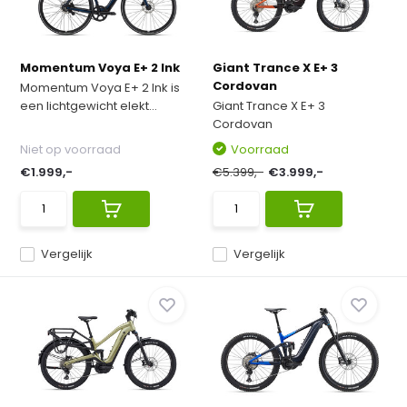
Momentum Voya E+ 2 Ink
Giant Trance X E+ 3
Cordovan
Momentum Voya E+ 2 Ink is
een lichtgewicht elekt...
Giant Trance X E+ 3
Cordovan
Niet op voorraad
Voorraad
€1.999,-
€5.399,-
€3.999,-
Vergelijk
Vergelijk