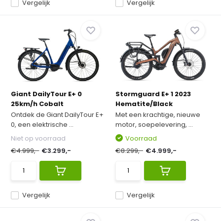
Vergelijk
Vergelijk
Giant DailyTour E+ 0
Stormguard E+ 1 2023
25km/h Cobalt
Hematite/Black
Ontdek de Giant DailyTour E+
Met een krachtige, nieuwe
0, een elektrische ...
motor, soepelevering, ...
Niet op voorraad
Voorraad
€4.999,-
€3.299,-
€8.299,-
€4.999,-
Vergelijk
Vergelijk