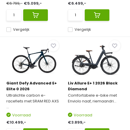
€6.799,-
€5.099,-
€6.499,-
Vergelijk
Vergelijk
Giant Defy Advanced E+
Liv Allure E+ 1 2026 Black
Elite 0 2026
Diamond
Ultralichte carbon e-
Comfortabele e-bike met
racefiets met SRAM RED AXS
Enviolo naaf, riemaandri...
...
Voorraad
Voorraad
€10.499,-
€3.899,-