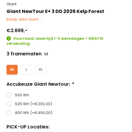
Giant
Giant NewTour E+ 3 DD 2026 Kelp Forest
Bekijk alles Giant
€2.699,-
Voorraad: Levertijd 1-3 werkdagen > GRATIS
verzending
3 framematen
M
M
L
XL
Accukeuze Giant Newtour:
*
500 Wh
625 Wh (+€200,00)
800 Wh (+€450,00)
PICK-UP Locaties: