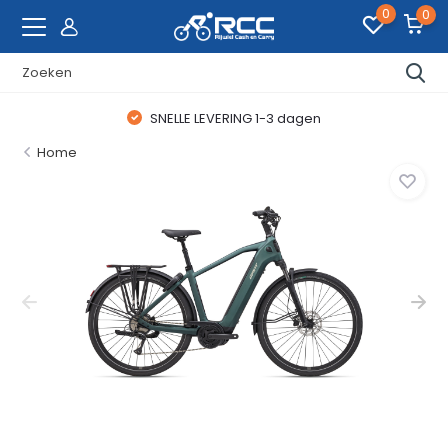
0
0
SNELLE LEVERING 1-3 dagen
Home