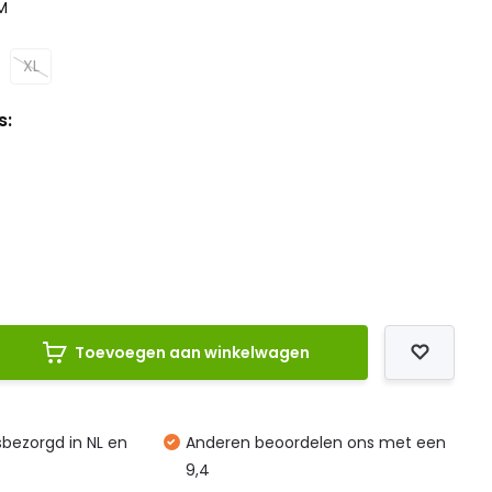
M
XL
s:
Toevoegen aan winkelwagen
isbezorgd in NL en
Anderen beoordelen ons met een
9,4