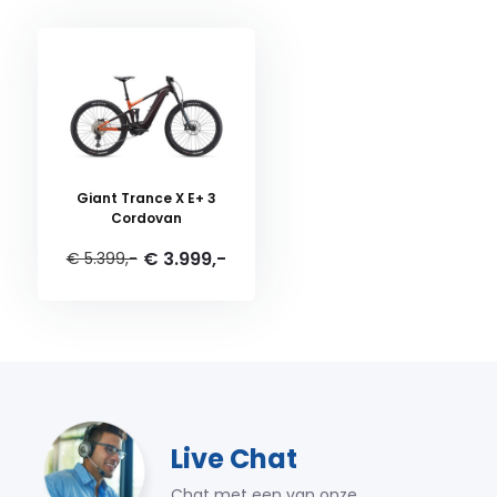
Giant Trance X E+ 3
Cordovan
€ 3.999,-
€ 5.399,-
Live Chat
Chat met een van onze