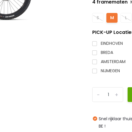
4 framematen
S
M
L
PICK-UP Locatie
EINDHOVEN
BREDA
AMSTERDAM
NIJMEGEN
-
+
Snel rijklaar thu
BE !