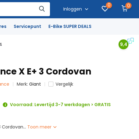
0
0
Inloggen
res
Servicepunt
E-Bike SUPER DEALS
4
9,4
ance X E+ 3 Cordovan
rance
Merk:
Giant
Vergelijk
Voorraad: Levertijd 3-7 werkdagen > GRATIS
3 Cordovan...
Toon meer