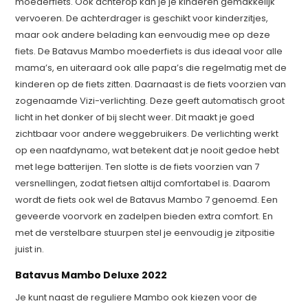
moederfiets. Ook achterop kan je je kinderen gemakkelijk
vervoeren. De achterdrager is geschikt voor kinderzitjes,
maar ook andere belading kan eenvoudig mee op deze
fiets. De Batavus Mambo moederfiets is dus ideaal voor alle
mama’s, en uiteraard ook alle papa’s die regelmatig met de
kinderen op de fiets zitten. Daarnaast is de fiets voorzien van
zogenaamde Vizi-verlichting. Deze geeft automatisch groot
licht in het donker of bij slecht weer. Dit maakt je goed
zichtbaar voor andere weggebruikers. De verlichting werkt
op een naafdynamo, wat betekent dat je nooit gedoe hebt
met lege batterijen. Ten slotte is de fiets voorzien van 7
versnellingen, zodat fietsen altijd comfortabel is. Daarom
wordt de fiets ook wel de Batavus Mambo 7 genoemd. Een
geveerde voorvork en zadelpen bieden extra comfort. En
met de verstelbare stuurpen stel je eenvoudig je zitpositie
juist in.
Batavus Mambo Deluxe 2022
Je kunt naast de reguliere Mambo ook kiezen voor de