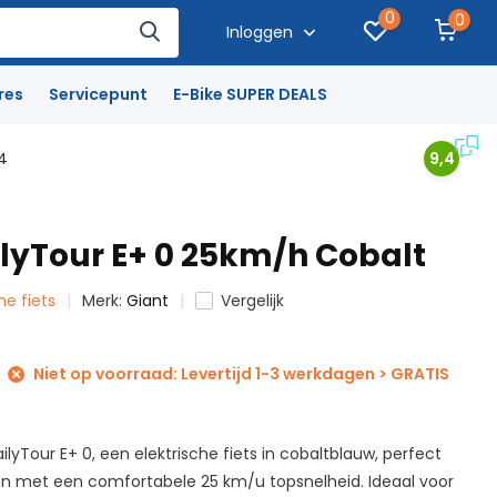
0
0
Inloggen
res
Servicepunt
E-Bike SUPER DEALS
4
9,4
ilyTour E+ 0 25km/h Cobalt
che fiets
Merk:
Giant
Vergelijk
Niet op voorraad: Levertijd 1-3 werkdagen > GRATIS
lyTour E+ 0, een elektrische fiets in cobaltblauw, perfect
tten met een comfortabele 25 km/u topsnelheid. Ideaal voor