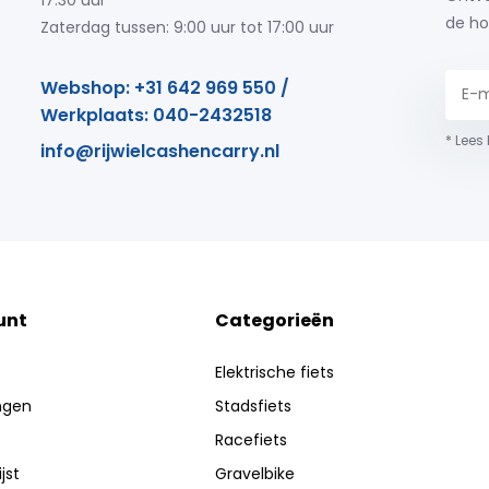
17:30 uur
de ho
Zaterdag tussen: 9:00 uur tot 17:00 uur
Webshop: +31 642 969 550 /
Werkplaats: 040-2432518
* Lees
info@rijwielcashencarry.nl
unt
Categorieën
Elektrische fiets
ingen
Stadsfiets
Racefiets
jst
Gravelbike