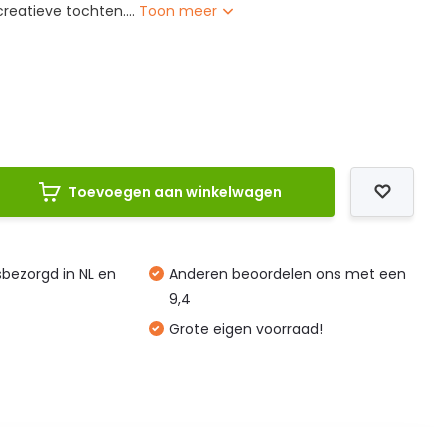
reatieve tochten....
Toon meer
L
Toevoegen aan winkelwagen
isbezorgd in NL en
Anderen beoordelen ons met een
9,4
Grote eigen voorraad!