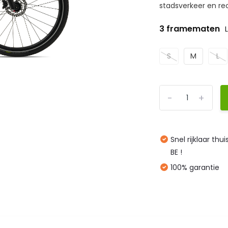
stadsverkeer en rec
3 framematen
S
M
L
-
+
Snel rijklaar thu
BE !
100% garantie