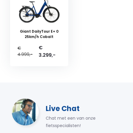
Giant DailyTour E+ 0
25km/h Cobalt
€
€
4.999,-
3.299,-
Live Chat
Chat met een van onze
fietsspecialisten!