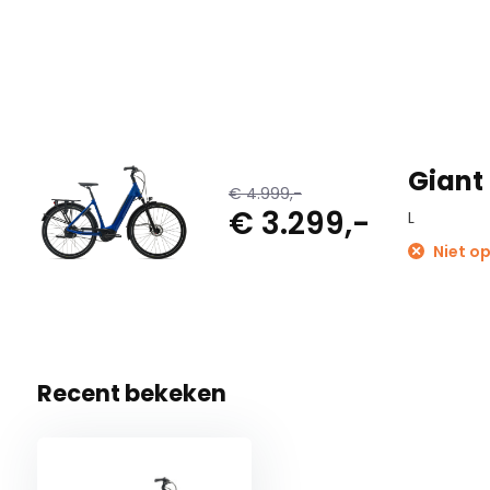
Giant
€ 4.999,-
€ 3.299,-
L
Niet op
Recent bekeken