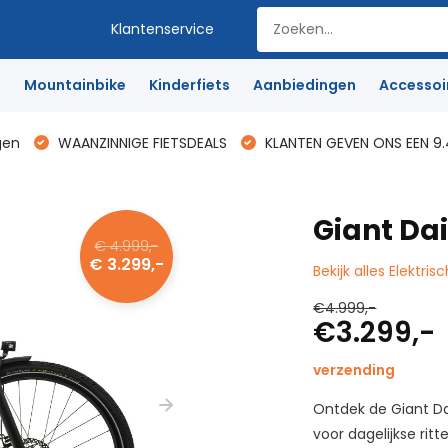
Klantenservice
e
Mountainbike
Kinderfiets
Aanbiedingen
Accessoi
gen
WAANZINNIGE FIETSDEALS
KLANTEN GEVEN ONS EEN 9.
Giant Da
€ 4.999,-
€ 3.299,-
Bekijk alles Elektris
€4.999,-
€3.299,-
verzending
Ontdek de Giant Dai
voor dagelijkse ri