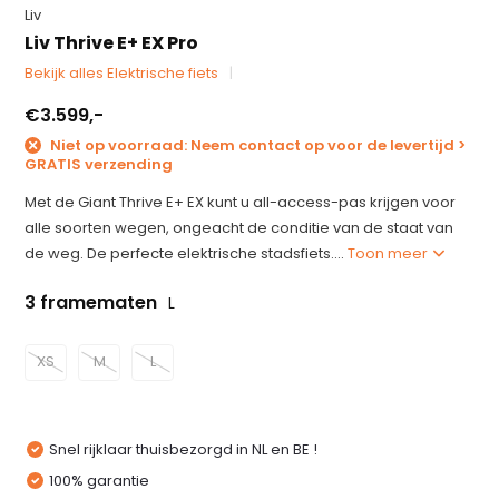
Liv
Liv Thrive E+ EX Pro
Bekijk alles Elektrische fiets
€3.599,-
Niet op voorraad: Neem contact op voor de levertijd >
GRATIS verzending
Met de Giant Thrive E+ EX kunt u all-access-pas krijgen voor
alle soorten wegen, ongeacht de conditie van de staat van
de weg. De perfecte elektrische stadsfiets....
Toon meer
3 framematen
L
XS
M
L
Snel rijklaar thuisbezorgd in NL en BE !
100% garantie