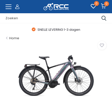
0
0
SNELLE LEVERING 1-3 dagen
Home