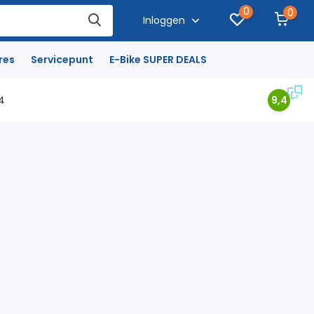
0
0
Inloggen
res
Servicepunt
E-Bike SUPER DEALS
4
9,4