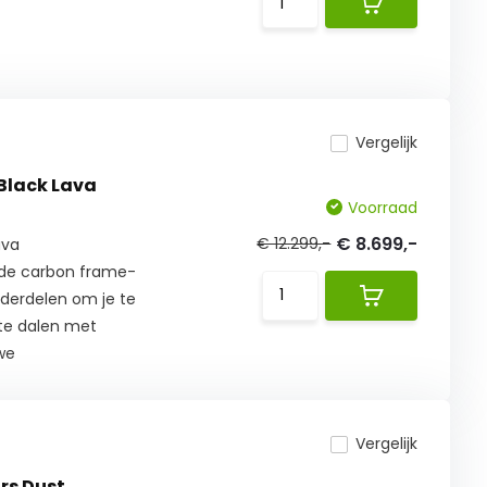
Vergelijk
Black Lava
Voorraad
€ 8.699,-
€ 12.299,-
ava
de carbon frame-
nderdelen om je te
 te dalen met
we
Vergelijk
2025 Mars Dust