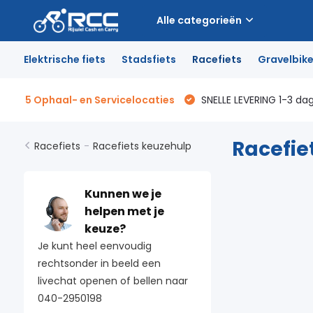
Alle categorieën
Elektrische fiets
Stadsfiets
Racefiets
Gravelbik
5 Ophaal- en Servicelocaties
SNELLE LEVERING 1-3 da
Racefie
Racefiets
-
Racefiets keuzehulp
Kunnen we je
helpen met je
keuze?
Je kunt heel eenvoudig
rechtsonder in beeld een
livechat openen of bellen naar
040-2950198