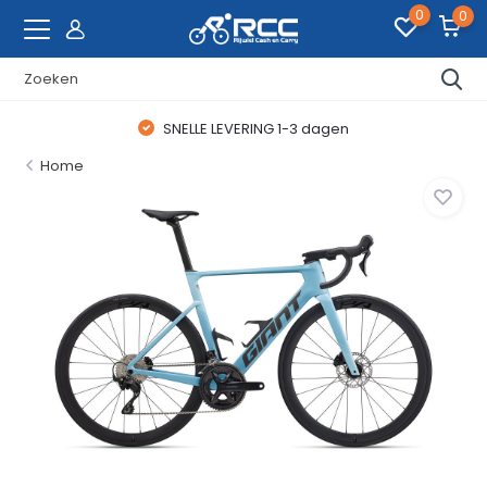
0
0
SNELLE LEVERING 1-3 dagen
Home