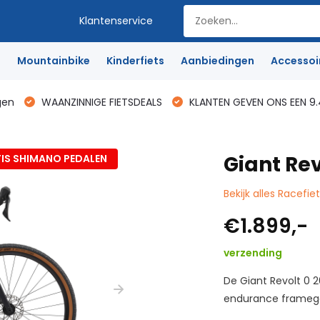
Klantenservice
e
Mountainbike
Kinderfiets
Aanbiedingen
Accessoi
gen
WAANZINNIGE FIETSDEALS
KLANTEN GEVEN ONS EEN 9.
Giant Rev
IS SHIMANO PEDALEN
Bekijk alles Racefie
€1.899,-
verzending
De Giant Revolt 0 2
endurance framege