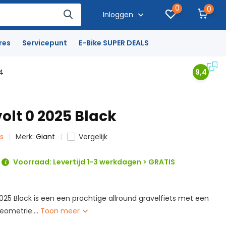
0
0
Inloggen
res
Servicepunt
E-Bike SUPER DEALS
4
9,4
olt 0 2025 Black
ts
Merk:
Giant
Vergelijk
Voorraad: Levertijd 1-3 werkdagen > GRATIS
025 Black is een een prachtige allround gravelfiets met een
ometrie....
Toon meer