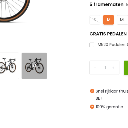
5 framematen
S
M
ML
GRATIS PEDALEN
M520 Pedalen 
+1
-
+
Snel rijklaar thu
BE !
100% garantie