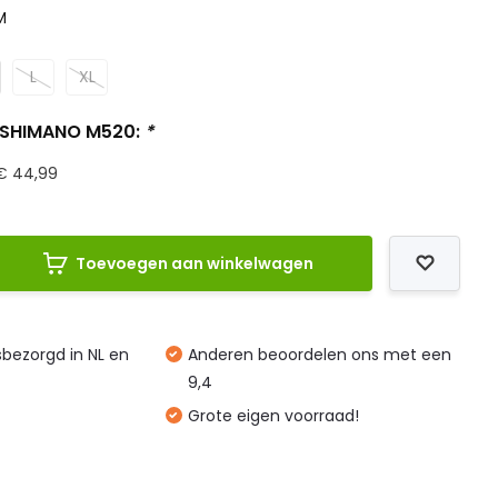
M
L
XL
 SHIMANO M520:
*
€ 44,99
Toevoegen aan winkelwagen
isbezorgd in NL en
Anderen beoordelen ons met een
9,4
Grote eigen voorraad!