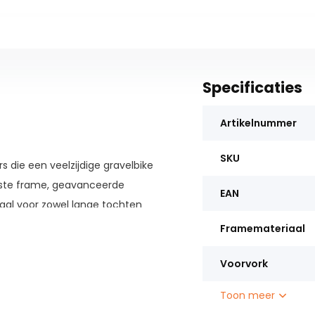
Specificaties
Artikelnummer
SKU
rs die een veelzijdige gravelbike
uuste frame, geavanceerde
EAN
eaal voor zowel lange tochten
Framemateriaal
evolt 0 2025
Voorvork
n duurzaam voor veelzijdig
Toon meer