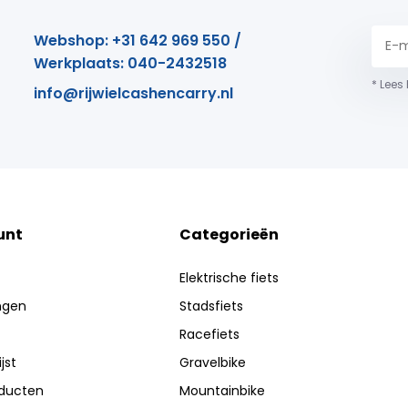
Webshop: +31 642 969 550 /
Werkplaats: 040-2432518
* Lees
info@rijwielcashencarry.nl
unt
Categorieën
Elektrische fiets
ingen
Stadsfiets
Racefiets
jst
Gravelbike
oducten
Mountainbike