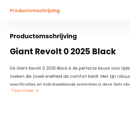
Productomschrijving
Productomschrijving
Giant Revolt 0 2025 Black
De Giant Revolt 0 2025 Black is de perfecte keuze voor rijde
zoeken die zowel snelheid als comfort biedt. Met zijn rob
specificaties en indrukwekkende prestaties is deze fiets id
Toon meer
als uitdagende gravelroutes.
Specificaties van de Giant R
Frame:
ALUXX-Grade aluminium frame, lichtgewicht e
gebruik.