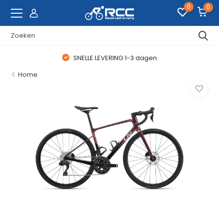
0
0
SNELLE LEVERING 1-3 dagen
Home