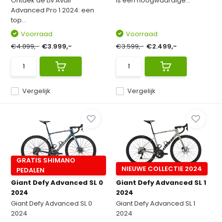
Ontdek de Liv Avail
is een hoogwaardige...
Advanced Pro 1 2024: een
top...
Voorraad
Voorraad
€4.899,-
€3.999,-
€3.599,-
€2.499,-
Vergelijk
Vergelijk
GRATIS SHIMANO
NIEUWE COLLECTIE 2024
PEDALEN
Giant Defy Advanced SL 0
Giant Defy Advanced SL 1
2024
2024
Giant Defy Advanced SL 0
Giant Defy Advanced SL 1
2024
2024