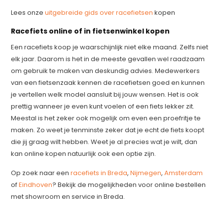
Lees onze
uitgebreide gids over racefietsen
kopen
Racefiets online of in fietsenwinkel kopen
Een racefiets koop je waarschijnlijk niet elke maand. Zelfs niet
elk jaar. Daarom is het in de meeste gevallen wel raadzaam
om gebruik te maken van deskundig advies. Medewerkers
van een fietsenzaak kennen de racefietsen goed en kunnen
je vertellen welk model aansluit bij jouw wensen. Het is ook
prettig wanneer je even kunt voelen of een fiets lekker zit.
Meestal is het zeker ook mogelijk om even een proefritje te
maken. Zo weet je tenminste zeker dat je echt de fiets koopt
die jij graag wilt hebben. Weet je al precies wat je wilt, dan
kan online kopen natuurlijk ook een optie zijn.
Op zoek naar een
racefiets in Breda
,
Nijmegen
,
Amsterdam
of
Eindhoven
? Bekijk de mogelijkheden voor online bestellen
met showroom en service in Breda.