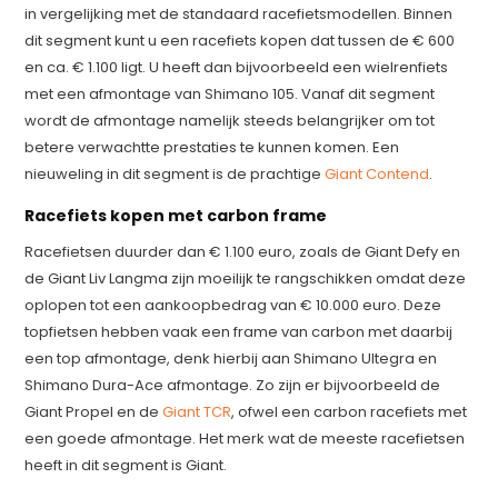
in vergelijking met de standaard racefietsmodellen. Binnen
dit segment kunt u een racefiets kopen dat tussen de € 600
en ca. € 1.100 ligt. U heeft dan bijvoorbeeld een wielrenfiets
met een afmontage van Shimano 105. Vanaf dit segment
wordt de afmontage namelijk steeds belangrijker om tot
betere verwachtte prestaties te kunnen komen. Een
nieuweling in dit segment is de prachtige
Giant Contend
.
Racefiets kopen met carbon frame
Racefietsen duurder dan € 1.100 euro, zoals de Giant Defy en
de Giant Liv Langma zijn moeilijk te rangschikken omdat deze
oplopen tot een aankoopbedrag van € 10.000 euro. Deze
topfietsen hebben vaak een frame van carbon met daarbij
een top afmontage, denk hierbij aan Shimano Ultegra en
Shimano Dura-Ace afmontage. Zo zijn er bijvoorbeeld de
Giant Propel en de
Giant TCR
, ofwel een carbon racefiets met
een goede afmontage. Het merk wat de meeste racefietsen
heeft in dit segment is Giant.