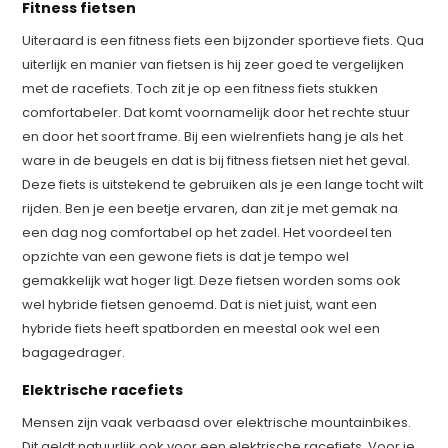
Fitness fietsen
Uiteraard is een fitness fiets een bijzonder sportieve fiets. Qua
uiterlijk en manier van fietsen is hij zeer goed te vergelijken
met de racefiets. Toch zit je op een fitness fiets stukken
comfortabeler. Dat komt voornamelijk door het rechte stuur
en door het soort frame. Bij een wielrenfiets hang je als het
ware in de beugels en dat is bij fitness fietsen niet het geval.
Deze fiets is uitstekend te gebruiken als je een lange tocht wilt
rijden. Ben je een beetje ervaren, dan zit je met gemak na
een dag nog comfortabel op het zadel. Het voordeel ten
opzichte van een gewone fiets is dat je tempo wel
gemakkelijk wat hoger ligt. Deze fietsen worden soms ook
wel hybride fietsen genoemd. Dat is niet juist, want een
hybride fiets heeft spatborden en meestal ook wel een
bagagedrager.
Elektrische racefiets
Mensen zijn vaak verbaasd over elektrische mountainbikes.
Dit geldt natuurlijk ook voor een elektrische racefiets. Voor je