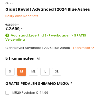
Giant
Giant Revolt Advanced 1 2024 Blue Ashes
Bekijk alles Racefiets
€3.299,-
€2.699,-
Voorraad: Levertijd 3-7 werkdagen > GRATIS
Verzending
Giant Revolt Advanced 1 2024 Blue Ashes...
Toon meer
5 framematen
M
S
M
ML
L
XL
GRATIS PEDALEN SHIMANO M520:
*
M520 Pedalen € 44,99