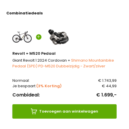
Combinatiedeals
Revolt + M520 Pedaal
Giant Revolt 1 2024 Cordovan +
Shimano Mountainbike
Pedaal (SPD) PD-M520 Dubbelzijdig - Zwart/zilver
Normaal:
€ 1.743,99
Je bespaart
(3% Korting)
€ 44,99
Combideal:
€ 1.699,-
Toevoegen aan winkelwagen