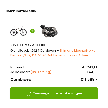
Combinatiedeals
Revolt + M520 Pedaal
Giant Revolt 1 2024 Cordovan +
Shimano Mountainbike
Pedaal (SPD) PD-M520 Dubbelzijdig - Zwart/zilver
Normaal:
€ 1.743,99
Je bespaart
(3% Korting)
€ 44,99
Combideal:
€ 1.699,-
Toevoegen aan winkelwagen