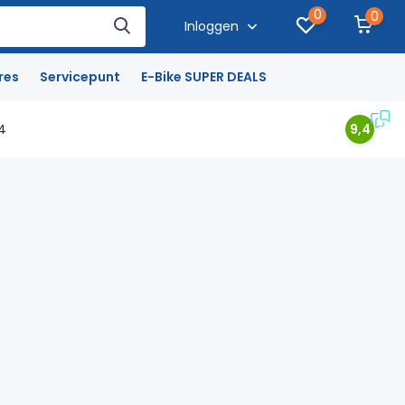
0
0
Inloggen
res
Servicepunt
E-Bike SUPER DEALS
4
9,4