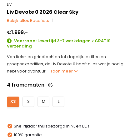
Liv
Liv Devote 0 2026 Clear Sky
Bekijk alles Racefiets
€1.999,-
Voorraad: Levertijd 3-7 werkdagen > GRATIS
Verzending
Van fiets- en grindtochten tot dagelijkse ritten en
groepsexpedities, de Liv Devote 0 heeft alles wat je nodig
hebt voor avontuur....
Toon meer
4 framematen
XS
XS
S
M
L
Snel rijklaar thuisbezorgd in NL en BE !
100% garantie