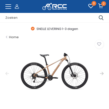
0
0
SNELLE LEVERING 1-3 dagen
Home