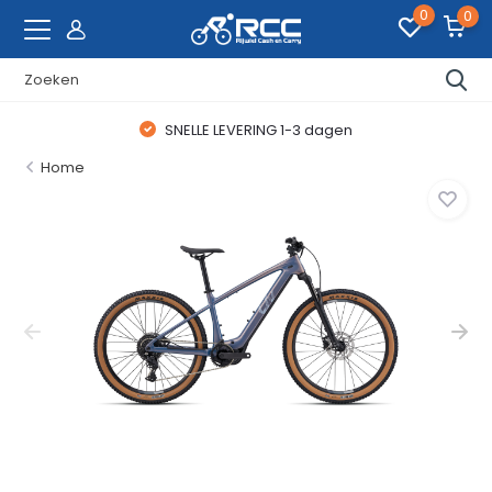
0
0
SNELLE LEVERING 1-3 dagen
Home