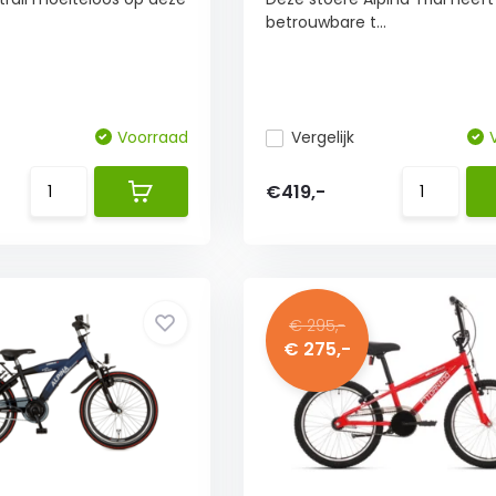
betrouwbare t...
Voorraad
Vergelijk
€419,-
€ 295,-
€ 275,-