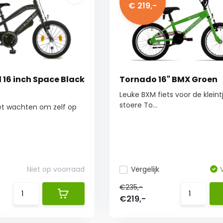
€ 219,-
l 16 inch Space Black
Tornado 16" BMX Groen
Leuke BXM fiets voor de kleint
stoere To...
iet wachten om zelf op
Niet op voorraad
Vergelijk
€235,-
€219,-