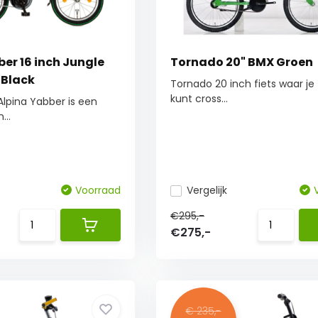
er 16 inch Jungle
Tornado 20" BMX Groen
 Black
Tornado 20 inch fiets waar je 
kunt cross...
Alpina Yabber is een
...
Voorraad
Vergelijk
€295,-
€275,-
€ 235,-