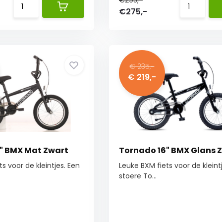
€295,-
€275,-
€ 235,-
€ 219,-
" BMX Mat Zwart
Tornado 16" BMX Glans 
s voor de kleintjes. Een
Leuke BXM fiets voor de kleint
stoere To...