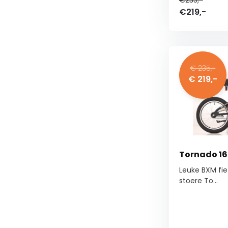
€235,-
€219,-
€ 235,-
€ 219,-
Tornado 16
Leuke BXM fiet
stoere To...