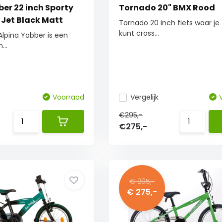
er 22 inch Sporty
Tornado 20" BMX Rood
 Jet Black Matt
Tornado 20 inch fiets waar je 
kunt cross...
Alpina Yabber is een
...
Voorraad
Vergelijk
€295,-
€275,-
€ 295,-
€ 275,-