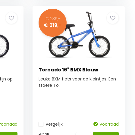
€ 235,-
€ 219,-
Tornado 16" BMX Blauw
fijn op
Leuke BXM fiets voor de kleintjes. Een
stoere To...
Voorraad
Vergelijk
Voorraad