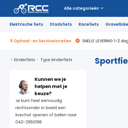
Alle categorieën
Elektrische fiets
Stadsfiets
Racefiets
Gravelbik
5 Ophaal- en Servicelocaties
SNELLE LEVERING 1-3 da
Sportfi
Kinderfiets
-
Type kinderfiets
Kunnen we je
helpen met je
keuze?
Je kunt heel eenvoudig
rechtsonder in beeld een
livechat openen of bellen naar
040-2950198