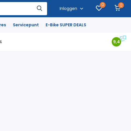
0
0
Inloggen
res
Servicepunt
E-Bike SUPER DEALS
4
9,4