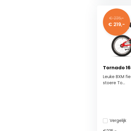
€ 235,-
€ 219,-
Tornado 16
Leuke BXM fiet
stoere To...
Vergelijk