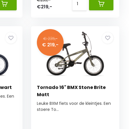
€235,-
€219,-
€ 235,-
€ 219,-
Zwart
Tornado 16" BMX Stone Brite
Matt
jes. Een
Leuke BXM fiets voor de kleintjes. Een
stoere To...