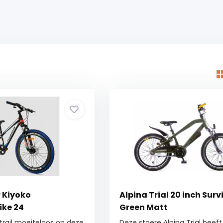
 Kiyoko
Alpina Trial 20 inch Surv
ke 24
Green Matt
 trail moeiteloos op deze
Deze stoere Alpina Trial heef