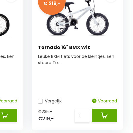
€ 219,-
Tornado 16" BMX Wit
jes. Een
Leuke BXM fiets voor de kleintjes. Een
stoere To...
Voorraad
Vergelijk
Voorraad
€235,-
€219,-