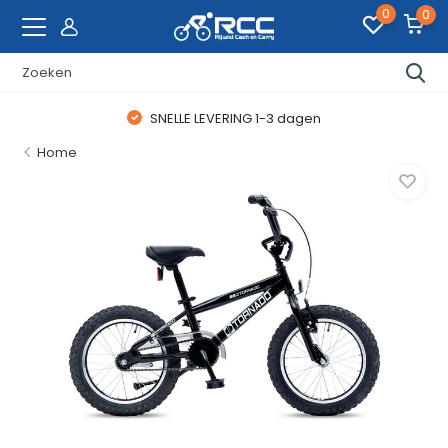
0
0
SNELLE LEVERING 1-3 dagen
Home