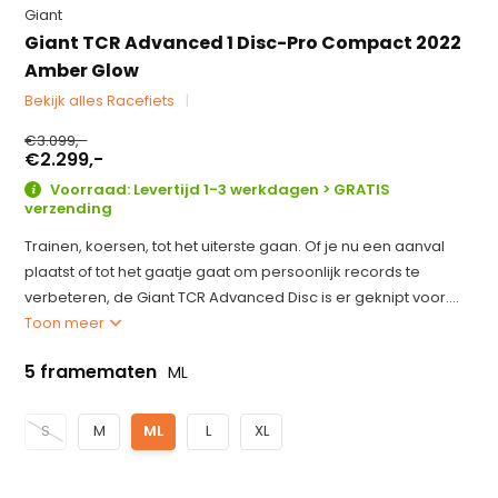
Giant
Giant TCR Advanced 1 Disc-Pro Compact 2022
Amber Glow
Bekijk alles Racefiets
€3.099,-
€2.299,-
Voorraad: Levertijd 1-3 werkdagen > GRATIS
verzending
Trainen, koersen, tot het uiterste gaan. Of je nu een aanval
plaatst of tot het gaatje gaat om persoonlijk records te
verbeteren, de Giant TCR Advanced Disc is er geknipt voor....
Toon meer
5 framematen
ML
S
M
ML
L
XL